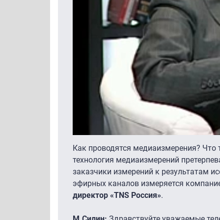
Как проводятся медиаизмерения? Что 
технология медиаизмерений претерпева
заказчики измерений к результатам ис
эфирных каналов измеряется компание
директор «TNS Россия»
.
М.Силин:
Здравствуйте уважаемые теле