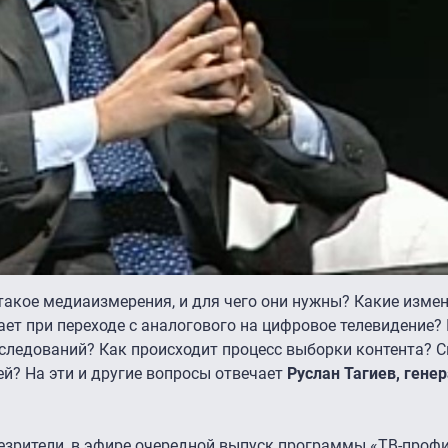
такое медиаизмерения, и для чего они нужны? Какие изме
ет при переходе с аналогового на цифровое телевидение? 
следований? Как происходит процесс выборки контента? С
й? На эти и другие вопросы отвечает
Руслан Тагиев, гене
зрители, в эфире очередной выпуск программы «ТВ-профи