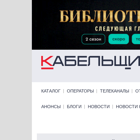
Перейти к основному содержанию
Primary links
КАТАЛОГ
ОПЕРАТОРЫ
ТЕЛЕКАНАЛЫ
О
Primary links bottom
АНОНСЫ
БЛОГИ
НОВОСТИ
НОВОСТИ 