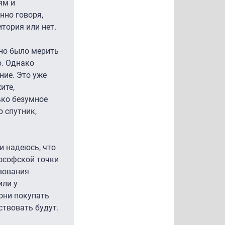
ям и
нно говоря,
итория или нет.
но было мерить
о. Однако
ние. Это уже
ите,
ько безумное
 спутник,
и надеюсь, что
лософской точки
вования
или у
 они покупать
ствовать будут.