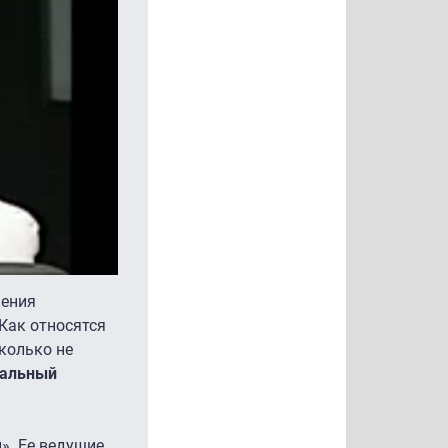
нения
Как относятся
колько не
ральный
». Ее ведущие