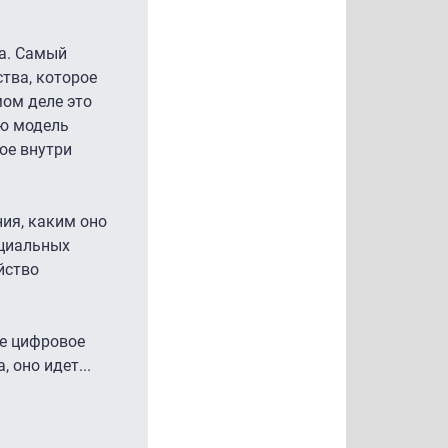
та. Самый
тва, которое
мом деле это
ую модель
ое внутри
ния, каким оно
ециальных
йство
ее цифровое
 оно идет...