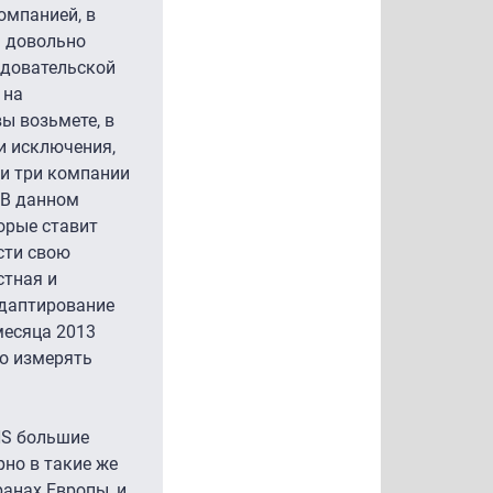
омпанией, в
а довольно
едовательской
 на
ы возьмете, в
и исключения,
ти три компании
 В данном
орые ставит
сти свою
стная и
 адаптирование
месяца 2013
о измерять
TNS большие
рно в такие же
ранах Европы, и