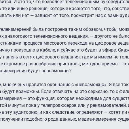
авится. И это то, что позволяет телевизионным руководител
е или иные решения, которые касаются того, что, собстве
вать или нет — зависит от того, посмотрит нас с вами ауд
телеизмерений была построена таким образом, чтобы мож
ях аналогового телевизионного вещания, — другого не был
стниками процесса массового перехода на цифровое веща
ично произошло в кабеле, и сейчас это будет в эфире. Скаж
у панель в сетях цифрового вещания, где мы имеем не тол
же огромное разнообразие приставок, методов приема — это
диа-измерения будут невозможны?
, мне очень нравится окончание с «невозможно». Я все-так
 будут возможны. Если отвечать на это серьезно, то с фи
измерения — это функция, которая необходима для сущест
той минуты пока у телепродюсеров или у рекламодателей, 
а эту аудиторию, и как следствие, определяют — хотят ли
в получении подобного рода данных, медиа-измерения суще