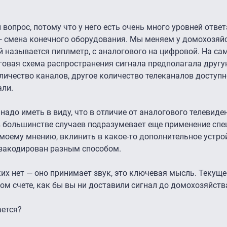
 вопрос, потому что у него есть очень много уровней отве
— смена конечного оборудования. Мы меняем у домохозяйс
й называется пиплметр, с аналогового на цифровой. На са
оговая схема распространения сигнала предполагала друг
оличество каналов, другое количество телеканалов доступн
али.
надо иметь в виду, что в отличие от аналогового телевиде
 в большинстве случаев подразумевает еще применение сп
о моему мнению, вклинить в какое-то дополнительное устро
 закодирован разным способом.
их нет — оно принимает звук, это ключевая мысль. Текущ
ом счете, как бы вы ни доставили сигнал до домохозяйства,
ается?