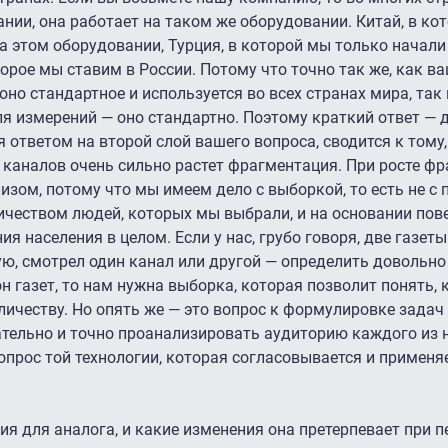
ании, она работает на таком же оборудовании. Китай, в к
а этом оборудовании, Турция, в которой мы только начали
торое мы ставим в России. Потому что точно так же, как в
оно стандартное и используется во всех странах мира, так 
ля измерений — оно стандартно. Поэтому краткий ответ — 
 ответом на второй слой вашего вопроса, сводится к тому,
каналов очень сильно растет фрагментация. При росте фр
изом, потому что мы имеем дело с выборкой, то есть не с 
личеством людей, которых мы выбрали, и на основании по
 населения в целом. Если у нас, грубо говоря, две газеты 
ую, смотрел один канал или другой — определить довольно
он газет, то нам нужна выборка, которая позволит понять, 
личеству. Но опять же — это вопрос к формулировке задач
ательно и точно проанализировать аудиторию каждого из н
 вопрос той технологии, которая согласовывается и применя
ия для аналога, и какие изменения она претерпевает при п