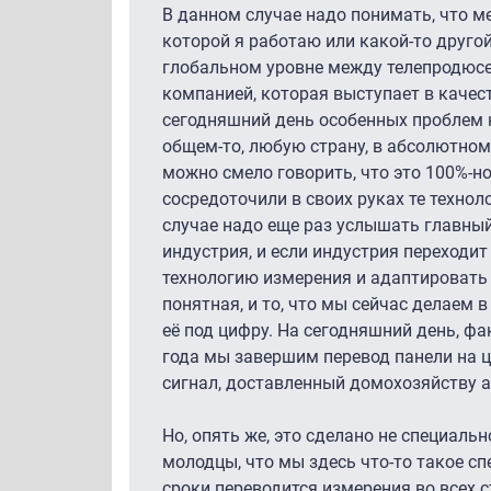
В данном случае надо понимать, что ме
которой я работаю или какой-то друго
глобальном уровне между телепродюсе
компанией, которая выступает в качест
сегодняшний день особенных проблем не
общем-то, любую страну, в абсолютном
можно смело говорить, что это 100%-н
сосредоточили в своих руках те технол
случае надо еще раз услышать главный
индустрия, и если индустрия переходи
технологию измерения и адаптировать 
понятная, и то, что мы сейчас делаем 
её под цифру. На сегодняшний день, фа
года мы завершим перевод панели на 
сигнал, доставленный домохозяйству 
Но, опять же, это сделано не специаль
молодцы, что мы здесь что-то такое сп
сроки переводится измерения во всех с