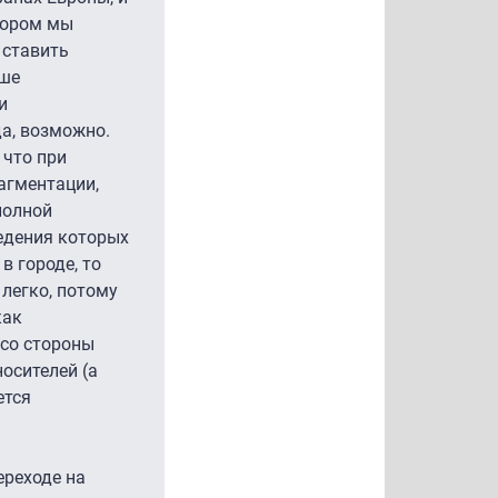
отором мы
 ставить
аше
и
да, возможно.
 что при
агментации,
полной
ведения которых
в городе, то
 легко, потому
как
 со стороны
осителей (а
ется
ереходе на