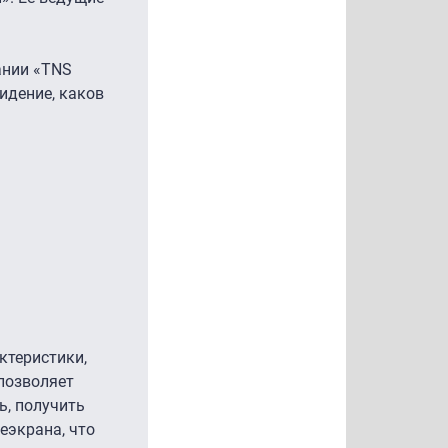
ании «TNS
идение, каков
ктеристики,
 позволяет
ь, получить
еэкрана, что