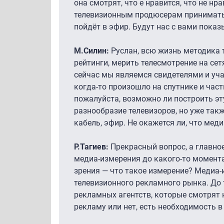
она смотрят, что е
нравится, что не нр
телевизионным продюсерам принимать т
пойдёт в эфир. Будут нас с вами показы
М.Силин:
Руслан, всю жизнь методика 
рейтинги, мерить телесмотрение на сет
сейчас мы являемся свидетелями и уча
когда-то произошло на спутнике и част
пожалуйста, возможно ли построить эт
разнообразие телевизоров, но уже так
кабель, эфир. Не окажется ли, что ме
Р.Тагиев:
Прекрасный вопрос, а главное
медиа-измерения до какого-то момента
зрения — что такое измерение? Медиа-
телевизионного рекламного рынка. До 
рекламных агентств, которые смотрят н
рекламу или нет, есть необходимость 