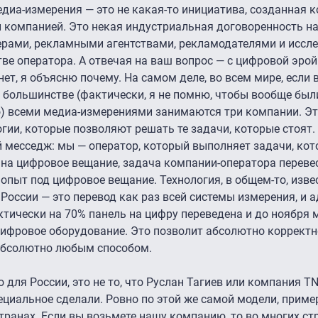
диа-измерения — это не какая-то инициатива, созданная к
й компанией. Это некая индустриальная договоренность н
рами, рекламными агентствами, рекламодателями и иссл
ве оператора. А отвечая на ваш вопрос — с цифровой эрой
т, я объясню почему. На самом деле, во всем мире, если в
 большинстве (фактически, я не помню, чтобы вообще был
о) всеми медиа-измерениями занимаются три компании. Э
огии, которые позволяют решать те задачи, которые стоят.
 месседж: мы — оператор, который выполняет задачи, кот
т на цифровое вещание, задача компании-оператора переве
опыт под цифровое вещание. Технология, в общем-то, изве
в России — это перевод как раз всей системы измерения, и
ктически на 70% панель на цифру переведена и до ноября 
цифровое оборудование. Это позволит абсолютно корректн
абсолютно любым способом.
но для России, это не то, что Руслан Тагиев или компания 
ециальное сделали. Ровно по этой же самой модели, приме
транах. Если вы возьмете нашу компанию, то во многих ст