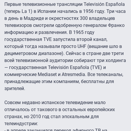
Первые телевизионные трансляции Televisión Española
(теперь La 1) в Испании начались в 1956 году. Три часа
в день в Мадриде и окрестностях 300 владельцев
телевизоров смотрели одобренную генералом Франко
информацию и развлечения. В 1965 году
государственная TVE запустила второй канал,
который тогда называли просто UHF (вещание шло в
дециметровом диапазоне). Сейчас в стране две трети
всей телевизионной аудитории собирают три холдинга
— государственная Televisión Española (TVE) и
коммерческие Mediaset и Atresmedia. Все телеканалы,
принадлежащие этим компаниям, бесплатны для
зрителей.
Совсем недавно испанское телевидение мало
отличалось от такового в остальных европейских
странах, но 2010 год стал эпохальным для
телеиндустрии:
- в апреле закончился переход эфирного ТВ на