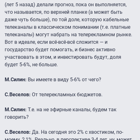
(лет 5 назад) делали прогноз, пока он выполняется,
что называется, по верхней планке (а может быть
даже чуть больше), по той доле, которую кабельные
телеканалы в классическом понимании (т.е. платные
телеканалы) могут набрать на телерекламном рынке.
Вот в идеале, если всё-всё-всё сложится — и
государство будет помогать, и бизнес активно
участвовать в этом, и инвестировать будут, доля
будет 5-6%, не больше.
М.Силин:
Вы имеете в виду 5-6% от чего?
С.Веселов:
От телерекламных бюджетов.
М.Силин:
Т.е. на не эфирные каналы, будем так
говорить?
С.Веселов:
Да. На сегодня это 2% с хвостиком, по-
моему, 2,1%. Реально, в перспективе 3-4 лет, ну, может