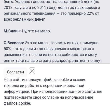
быть. Условно говоря, вот на сегодняшний день (по
2012 году, да и по 2011 году) доля так называемого
регионального телевидения — это примерно 22% от
всех рекламных денег
М.Силин:
Ну, это не мало.
С.Веселов:
Это не мало. Но часть из них, примерно
50% — это деньги так называемого московского
размещения, т.е. они из центра собираются и могут
опять-таки на всю страну распространяться, но идут
через региональные рекламные блоки. Собственно
Согласен
локальных денег, я думаю, от всего рынка — это где-то
4-5% телерекламного рынка. Но тут тоже, если учесть,
Наш сайт использует файлы cookie и схожие
что наш рынок за 140 млрд, в общем, 4-5% это тоже
технологии работы с персонализированной
хорошие деньги. Естественно, там есть свои
информацией. При использовании данного сайта, вы
рекламодатели. Это совершенно нормально. Я вам
подтверждаете свое согласие на использование
больше даже скажу, что есть некоторые категории
файлов cookie.
рекламодателей, которые предпочитают кабельное