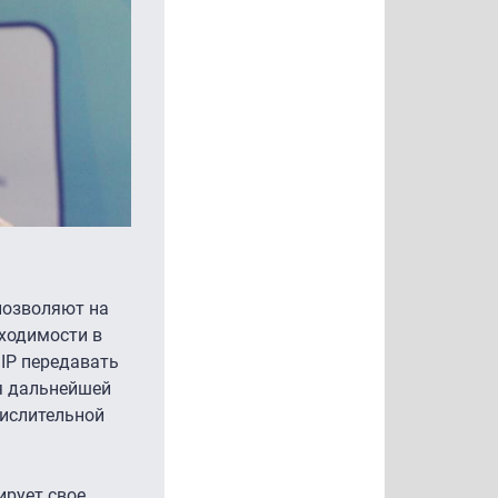
позволяют на
бходимости в
IP передавать
ля дальнейшей
числительной
ирует свое