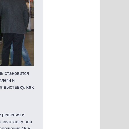
нь становится
ллеги и
а выставку, как
е решения и
а выставку она
зрешение 4К и