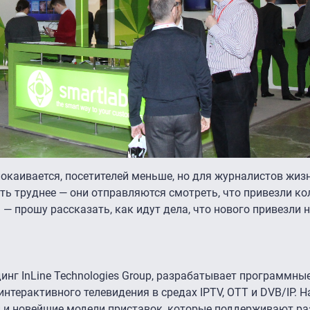
окаивается, посетителей меньше, но для журналистов жиз
ть труднее — они отправляются смотреть, что привезли ко
— прошу рассказать, как идут дела, что нового привезли н
инг InLine Technologies Group, разрабатывает программны
нтерактивного телевидения в средах IPTV, OTT и DVB/IP. Н
й и новейшие модели приставок, которые поддерживают ра