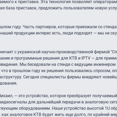
емого к приставке. Эта технология позволяет операторам 
ая база приставок, предложить пользователям новую услу
шлом году. Часть партнеров, которые приезжали со стенда
к нашей продукции интерес есть, люди подходят — мы не ску
ничает с украинской научно-производственной фирмой "Спе
ание и программные решения для КТВ и IPTV — для приема
евидения. Мы беседовали на стенде с ведущим инженером 
 что в прошлом году их решения пользовались спросом, о
раструктуру. Сегодня специалисты фирмы внедряют новейш
дования.
ихаил, — это устройство, которое преобразует получаемый 
видеосигналы для дальнейшей передачи в аналоговую сет
ствующим оборудованием. Наше устройство высотой 1U об
 как аналоговое КТВ будет жить еще долго, по крайней ме