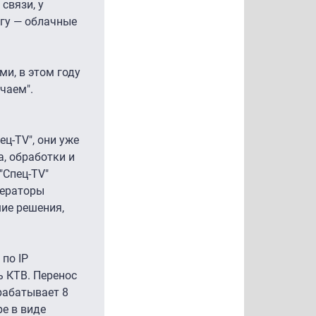
связи, у
гу — облачные
ми, в этом году
чаем".
ц-TV", они уже
, обработки и
"Спец-TV"
ператоры
ие решения,
по IP
ь КТВ. Перенос
рабатывает 8
ре в виде