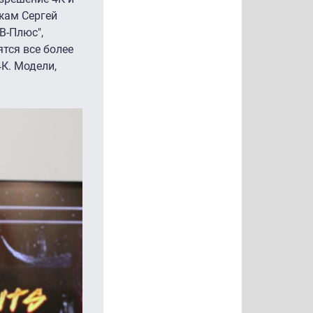
жам Сергей
В-Плюс",
ятся все более
К. Модели,