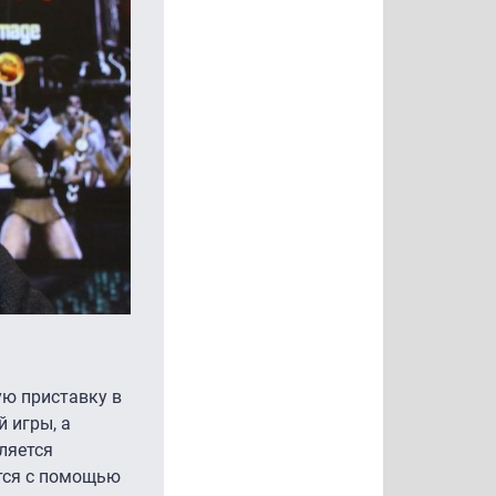
ую приставку в
 игры, а
ляется
тся с помощью