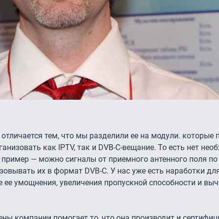
отличается тем, что мы разделили ее на модули. которые 
ганизовать как IPTV, так и DVB-C-вещание. То есть нет нео
пример — можно сигналы от приемного антенного поля по 
азовывать их в формат DVB-C. У нас уже есть наработки д
е ее умощнения, увеличения пропускной способности и вы
ы компании помогает то, что она производит и сертифиц