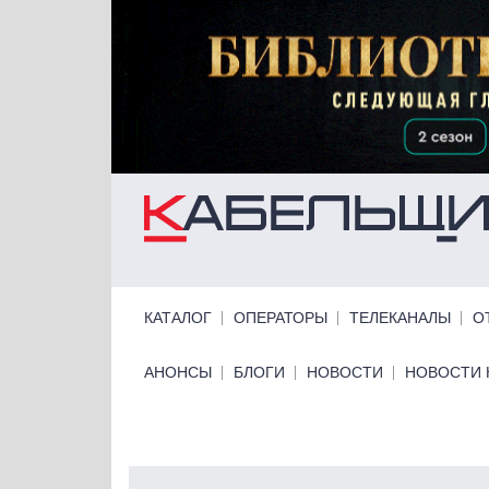
Перейти к основному содержанию
Primary links
КАТАЛОГ
ОПЕРАТОРЫ
ТЕЛЕКАНАЛЫ
О
Primary links bottom
АНОНСЫ
БЛОГИ
НОВОСТИ
НОВОСТИ 