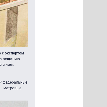
 с экспертом
по вещанию
 с ним.
е" федеральные
 – метровые