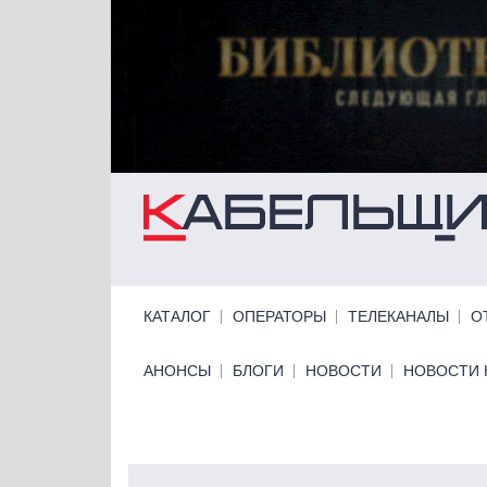
Перейти к основному содержанию
Primary links
КАТАЛОГ
ОПЕРАТОРЫ
ТЕЛЕКАНАЛЫ
О
Primary links bottom
АНОНСЫ
БЛОГИ
НОВОСТИ
НОВОСТИ 