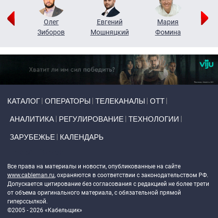
рий
Олег
Евгений
Мария
н
Зиборов
Мошняцкий
Фомина
Primary links
КАТАЛОГ
ОПЕРАТОРЫ
ТЕЛЕКАНАЛЫ
ОТТ
АНАЛИТИКА
РЕГУЛИРОВАНИЕ
ТЕХНОЛОГИИ
ЗАРУБЕЖЬЕ
КАЛЕНДАРЬ
Token Block
Все права на материалы и новости, опубликованные на сайте
www.cableman.ru
, охраняются в соответствии с законодательством РФ.
Допускается цитирование без согласования с редакцией не более трети
от объема оригинального материала, с обязательной прямой
гиперссылкой.
©2005 - 2026 «Кабельщик»