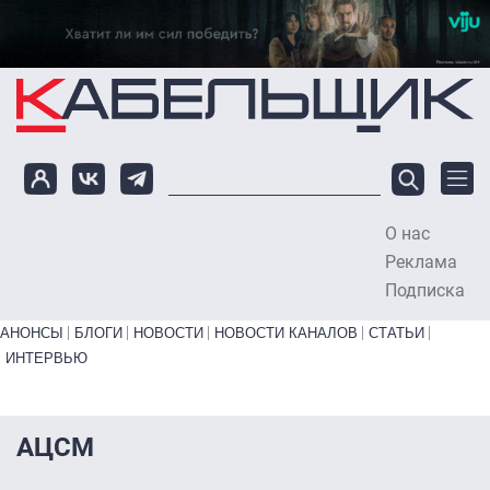
Перейти к основному содержанию
О нас
To
Реклама
Подписка
Primary links bottom
АНОНСЫ
БЛОГИ
НОВОСТИ
НОВОСТИ КАНАЛОВ
СТАТЬИ
ИНТЕРВЬЮ
АЦСМ