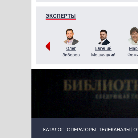
ЭКСПЕРТЫ
Тимур
Григорий
Олег
Евгений
Мар
Чудутов
Кузин
Зиборов
Мошняцкий
Фом
Primary links
КАТАЛОГ
ОПЕРАТОРЫ
ТЕЛЕКАНАЛЫ
О