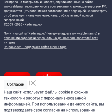
Все права на материалы и новости, опубликованные на сайте
www.cableman.ru
, охраняются в соответствии с законодательством РФ.
Допускается цитирование без согласования с редакцией не более трети
от объема оригинального материала, с обязательной прямой
гиперссылкой.
©2005 - 2026 «Кабельщик»
Политика сайта "Кабельщик" (интернет-адреса
www.cableman.ru
) в
отношении обработки персональных данных пользователей сети
интернет
DrupalCoder — поддержка сайта c 2017 года
Согласен
Наш сайт использует файлы cookie и схожие
технологии работы с персонализированной
Подпишитесь
информацией. При использовании данного сайта, вы
на ежедневную рассылку
подтверждаете свое согласие на использование