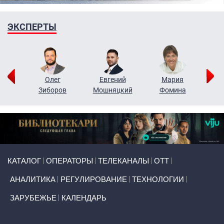
ЭКСПЕРТЫ
рий
Олег
Евгений
Мария
н
Зиборов
Мошняцкий
Фомина
Primary links
КАТАЛОГ
ОПЕРАТОРЫ
ТЕЛЕКАНАЛЫ
ОТТ
АНАЛИТИКА
РЕГУЛИРОВАНИЕ
ТЕХНОЛОГИИ
ЗАРУБЕЖЬЕ
КАЛЕНДАРЬ
Token Block