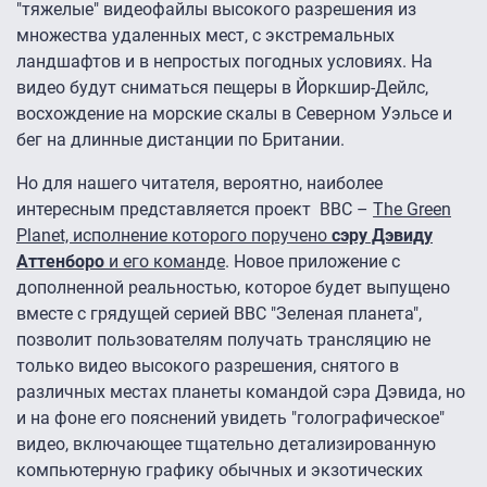
"тяжелые" видеофайлы высокого разрешения из
множества удаленных мест, с экстремальных
ландшафтов и в непростых погодных условиях. На
видео будут сниматься пещеры в Йоркшир-Дейлс,
восхождение на морские скалы в Северном Уэльсе и
бег на длинные дистанции по Британии.
Но для нашего читателя, вероятно, наиболее
интересным представляется проект BBC –
The Green
Planet, исполнение которого поручено
сэру Дэвиду
Аттенборо
и его команде
. Новое приложение с
дополненной реальностью, которое будет выпущено
вместе с грядущей серией BBC "Зеленая планета",
позволит пользователям получать трансляцию не
только видео высокого разрешения, снятого в
различных местах планеты командой сэра Дэвида, но
и на фоне его пояснений увидеть "голографическое"
видео, включающее тщательно детализированную
компьютерную графику обычных и экзотических