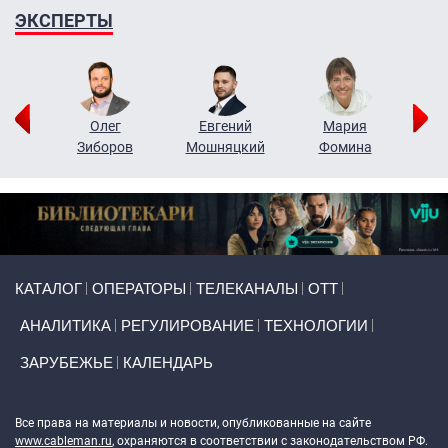
ЭКСПЕРТЫ
рий
Олег
Евгений
Мария
н
Зиборов
Мошняцкий
Фомина
Primary links
КАТАЛОГ
ОПЕРАТОРЫ
ТЕЛЕКАНАЛЫ
ОТТ
АНАЛИТИКА
РЕГУЛИРОВАНИЕ
ТЕХНОЛОГИИ
ЗАРУБЕЖЬЕ
КАЛЕНДАРЬ
Token Block
Все права на материалы и новости, опубликованные на сайте
www.cableman.ru
, охраняются в соответствии с законодательством РФ.