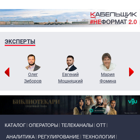
ЭКСПЕРТЫ
рий
Олег
Евгений
Мария
н
Зиборов
Мошняцкий
Фомина
Primary links
КАТАЛОГ
ОПЕРАТОРЫ
ТЕЛЕКАНАЛЫ
ОТТ
АНАЛИТИКА
РЕГУЛИРОВАНИЕ
ТЕХНОЛОГИИ