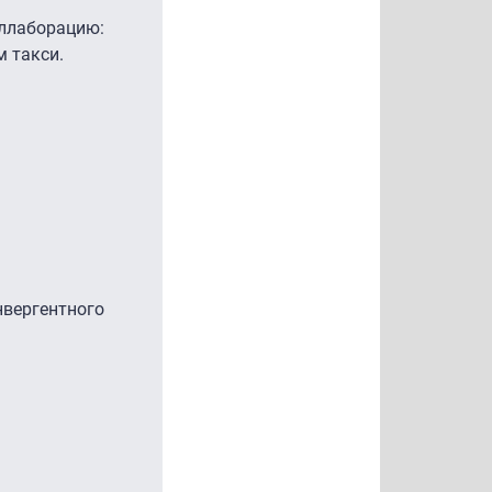
оллаборацию:
м такси.
нвергентного