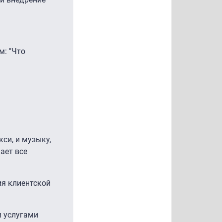
м: "Что
кси, и музыку,
ает все
я клиентской
м услугами