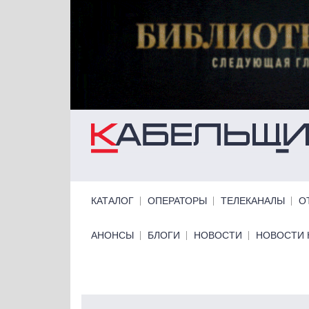
Перейти к основному содержанию
Primary links
КАТАЛОГ
ОПЕРАТОРЫ
ТЕЛЕКАНАЛЫ
О
Primary links bottom
АНОНСЫ
БЛОГИ
НОВОСТИ
НОВОСТИ 