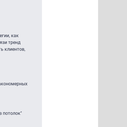
егии, как
язи тренд
ь клиентов,
закономерных
в потолок"