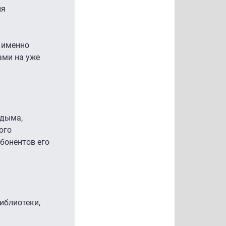
ия
 именно
ами на уже
 дыма,
ого
абонентов его
иблиотеки,