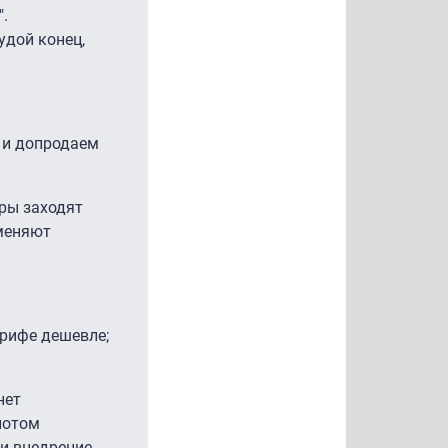
".
удой конец,
 и допродаем
ры заходят
 меняют
арифе дешевле;
нет
потом
 и внедрение