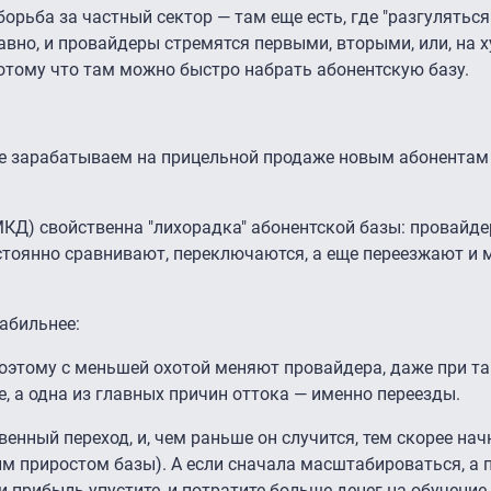
орьба за частный сектор — там еще есть, где "разгуляться
но, и провайдеры стремятся первыми, вторыми, или, на х
потому что там можно быстро набрать абонентскую базу.
е зарабатываем на прицельной продаже новым абонентам
КД) свойственна "лихорадка" абонентской базы: провайде
стоянно сравнивают, переключаются, а еще переезжают и
табильнее:
оэтому с меньшей охотой меняют провайдера, даже при т
, а одна из главных причин оттока — именно переезды.
енный переход, и, чем раньше он случится, тем скорее нач
м приростом базы). А если сначала масштабироваться, а 
 прибыль упустите, и потратите больше денег на обучение