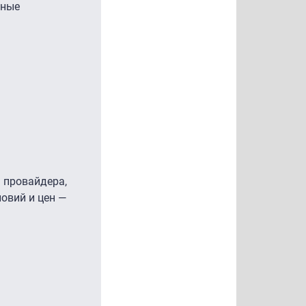
ьные
ь провайдера,
овий и цен —