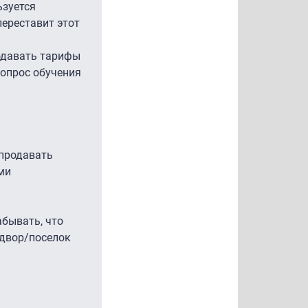
ьзуется
переставит этот
родавать тарифы
вопрос обучения
 продавать
ми
абывать, что
 двор/поселок