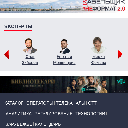
ЭКСПЕРТЫ
рий
Олег
Евгений
Мария
н
Зиборов
Мошняцкий
Фомина
Primary links
КАТАЛОГ
ОПЕРАТОРЫ
ТЕЛЕКАНАЛЫ
ОТТ
АНАЛИТИКА
РЕГУЛИРОВАНИЕ
ТЕХНОЛОГИИ
ЗАРУБЕЖЬЕ
КАЛЕНДАРЬ