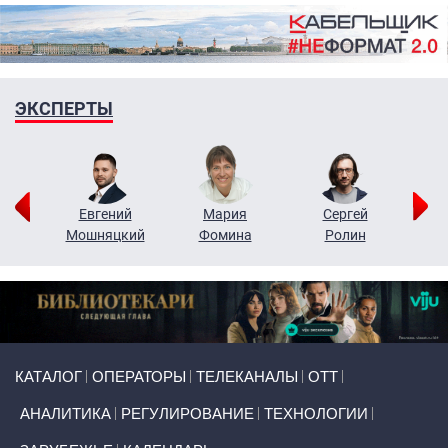
ЭКСПЕРТЫ
ор
Евгений
Мария
Сергей
Н
ко
Мошняцкий
Фомина
Ролин
Primary links
КАТАЛОГ
ОПЕРАТОРЫ
ТЕЛЕКАНАЛЫ
ОТТ
АНАЛИТИКА
РЕГУЛИРОВАНИЕ
ТЕХНОЛОГИИ