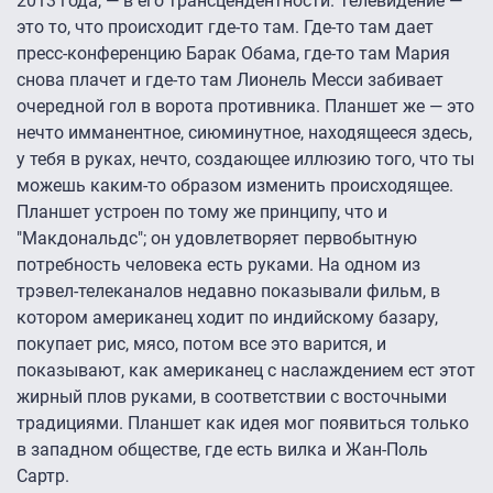
2013 года, — в его трансцендентности. Телевидение —
это то, что происходит где-то там. Где-то там дает
пресс-конференцию Барак Обама, где-то там Мария
снова плачет и где-то там Лионель Месси забивает
очередной гол в ворота противника. Планшет же — это
нечто имманентное, сиюминутное, находящееся здесь,
у тебя в руках, нечто, создающее иллюзию того, что ты
можешь каким-то образом изменить происходящее.
Планшет устроен по тому же принципу, что и
"Макдональдс"; он удовлетворяет первобытную
потребность человека есть руками. На одном из
трэвел-телеканалов недавно показывали фильм, в
котором американец ходит по индийскому базару,
покупает рис, мясо, потом все это варится, и
показывают, как американец с наслаждением ест этот
жирный плов руками, в соответствии с восточными
традициями. Планшет как идея мог появиться только
в западном обществе, где есть вилка и Жан-Поль
Сартр.