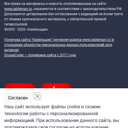
Все права на материалы и новости, опубликованные на сайте
www.cableman.ru
, охраняются в соответствии с законодательством РФ.
Допускается цитирование без согласования с редакцией не более трети
от объема оригинального материала, с обязательной прямой
гиперссылкой.
©2005 - 2026 «Кабельщик»
Политика сайта "Кабельщик" (интернет-адреса
www.cableman.ru
) в
отношении обработки персональных данных пользователей сети
интернет
DrupalCoder — поддержка сайта c 2017 года
Согласен
Наш сайт использует файлы cookie и схожие
технологии работы с персонализированной
Подпишитесь
информацией. При использовании данного сайта, вы
на ежедневную рассылку
подтверждаете свое согласие на использование