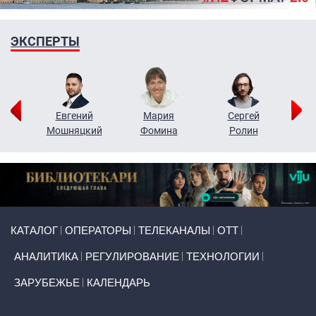
ЭКСПЕРТЫ
ор
Евгений
Мария
Сергей
Н
ко
Мошняцкий
Фомина
Ролин
Primary links
КАТАЛОГ
ОПЕРАТОРЫ
ТЕЛЕКАНАЛЫ
ОТТ
АНАЛИТИКА
РЕГУЛИРОВАНИЕ
ТЕХНОЛОГИИ
ЗАРУБЕЖЬЕ
КАЛЕНДАРЬ
Token Block