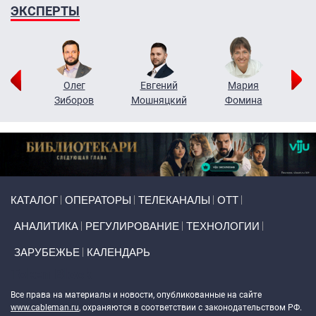
ЭКСПЕРТЫ
рий
Олег
Евгений
Мария
н
Зиборов
Мошняцкий
Фомина
Primary links
КАТАЛОГ
ОПЕРАТОРЫ
ТЕЛЕКАНАЛЫ
ОТТ
АНАЛИТИКА
РЕГУЛИРОВАНИЕ
ТЕХНОЛОГИИ
ЗАРУБЕЖЬЕ
КАЛЕНДАРЬ
Token Block
Все права на материалы и новости, опубликованные на сайте
www.cableman.ru
, охраняются в соответствии с законодательством РФ.