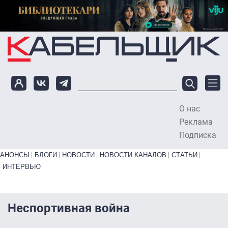
Перейти к основному содержанию
О нас
To
Реклама
Подписка
Primary links bottom
АНОНСЫ
БЛОГИ
НОВОСТИ
НОВОСТИ КАНАЛОВ
СТАТЬИ
ИНТЕРВЬЮ
Неспортивная война