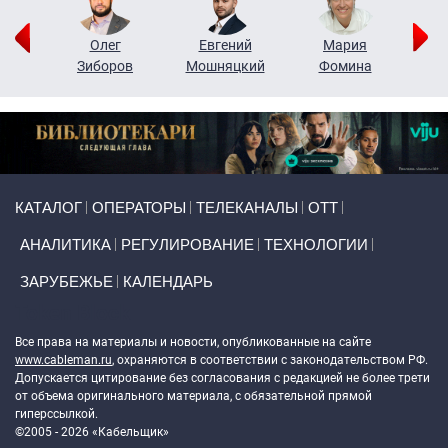
рий
Олег
Евгений
Мария
н
Зиборов
Мошняцкий
Фомина
Primary links
КАТАЛОГ
ОПЕРАТОРЫ
ТЕЛЕКАНАЛЫ
ОТТ
АНАЛИТИКА
РЕГУЛИРОВАНИЕ
ТЕХНОЛОГИИ
ЗАРУБЕЖЬЕ
КАЛЕНДАРЬ
Token Block
Все права на материалы и новости, опубликованные на сайте
www.cableman.ru
, охраняются в соответствии с законодательством РФ.
Допускается цитирование без согласования с редакцией не более трети
от объема оригинального материала, с обязательной прямой
гиперссылкой.
©2005 - 2026 «Кабельщик»