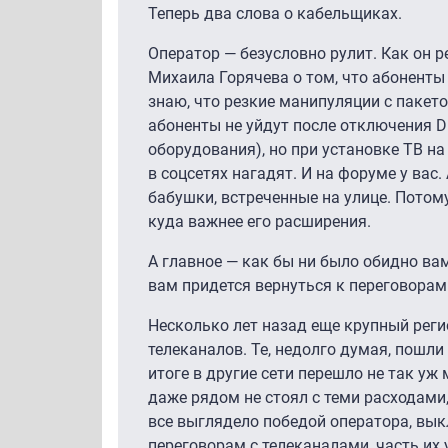
Теперь два слова о кабельщиках.
Оператор — безусловно рулит. Как он р
Михаила Горячева о том, что абоненты 
знаю, что резкие манипуляции с пакето
абоненты не уйдут после отключения Di
оборудования), но при установке ТВ на
в соцсетях нагадят. И на форуме у ва
бабушки, встреченные на улице. Потому
куда важнее его расширения.
А главное — как бы ни было обидно ва
вам придется вернуться к переговорам
Несколько лет назад еще крупный реги
телеканалов. Те, недолго думая, пошл
итоге в другие сети перешло не так уж
даже рядом не стоял с теми расходами,
все выглядело победой оператора, выкл
переговорам с телеканалами, часть их 