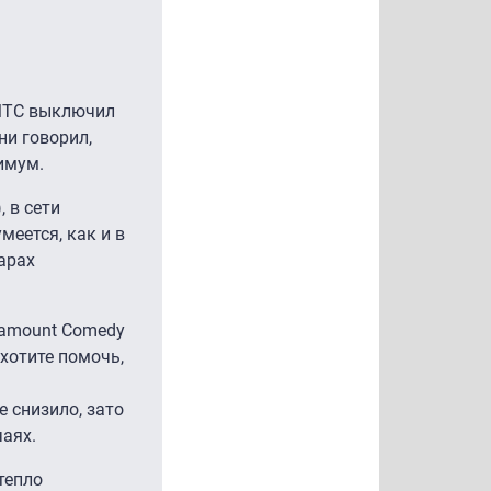
 МТС выключил
ни говорил,
имум.
 в сети
меется, как и в
арах
ramount Comedy
 хотите помочь,
 снизило, зато
чаях.
тепло