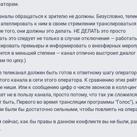
раторам.
о каналы обращаться к зрителю не должны. Безусловно, тел
и апеллировать к ним в своем стремлении транслироватьс
ее того, они должны это делать. НЕ ДЕЛАТЬ это просто
ать это следует не только в случае отключения — работать
нсировать премьеры и информировать о внеэфирных мероп
ается в меньшей степени — канал отлично выстроил диалог 
м по цеху.)
 телеканал должен быть готов к ответному шагу оператор
ого канала в сети этого оператора. К сравнению этих рейт
е ниши. Или к сообщению цифр о числе звонков в колл-цен
жет не в пользу канала, просто потому, что так уж сложилс
т быть, Первого во время трансляции программы "Голос"), 
и были бы достаточно сильными, чтобы повлиять на опер
м сейчас, как бы правы в данном конфликте вы ни были, ра
.