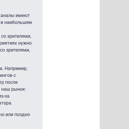
еканалы имеют
я в наибольшем
 со зрителями,
риятиях нужно
со зрителями,
а. Например,
ингов с
тр после
я наш рынок:
из-за
атора.
но или поздно