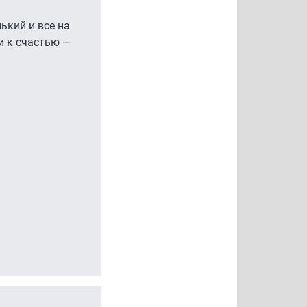
ький и все на
и к счастью —