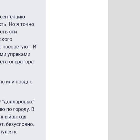
 сентенцию
ть. Но я точно
сть эти
ского
е посоветуют. И
ыми упреками
кета оператора
но или поздно
у "долларовых"
ю по городу. В
енный доход
т, безусловно,
нулся к