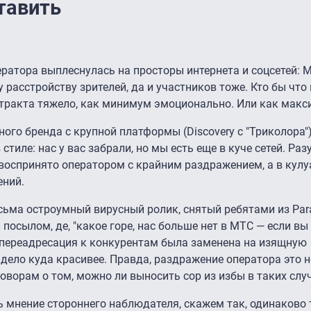
тавить
ератора выплеснулась на просторы интернета и соцсетей:
 расстройству зрителей, да и участников тоже. Кто бы что 
тракта тяжело, как минимум эмоционально. Или как макс
ого бренда с крупной платформы (Discovery с "Триколора"),
тиле: нас у вас забрали, но мы есть еще в куче сетей. Разу
воспринято оператором с крайним раздражением, а в кулу
ений.
есьма остроумный вирусный ролик, снятый ребятами из Pa
осылом, де, "какое горе, нас больше нет в МТС — если вы
 переадресация к конкурентам была заменена на изящную
дело куда красивее. Правда, раздражение оператора это не
ворам о том, можно ли выносить сор из избы в таких слу
ть мнение стороннего наблюдателя, скажем так, одинаково 