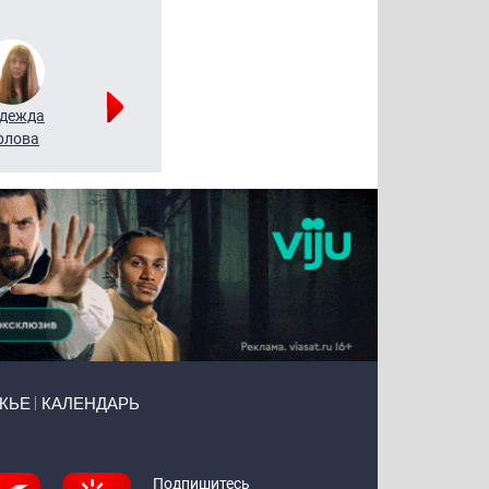
дежда
Мария
Алексей
рлова
Щербаль
Леонтьев
ЖЬЕ
КАЛЕНДАРЬ
Подпишитесь