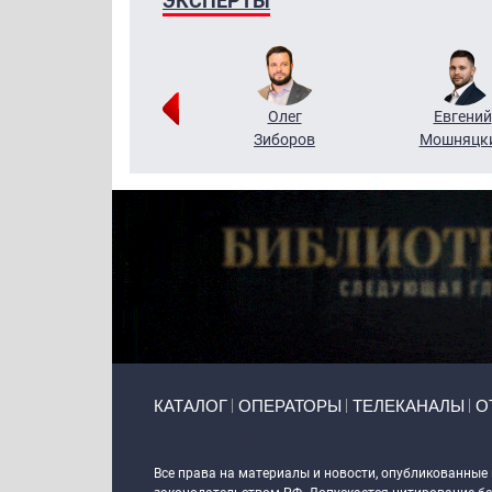
ЭКСПЕРТЫ
Григорий
Олег
Евгений
Кузин
Зиборов
Мошняцк
Primary links
КАТАЛОГ
ОПЕРАТОРЫ
ТЕЛЕКАНАЛЫ
О
Token Block
Все права на материалы и новости, опубликованные