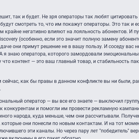
ешит, так и будет. Не зря операторы так любят цитировать
будут смотреть то, что им покажут операторы. Это так и ес
м крайне негативно влияют на лояльность абонентов. И пу
scovery (особенно, если это значит полную замену абонент
 даче они примут решение не в вашу пользу. И соседу вас н
с. А я знаю оператора, которого замордовали эмоциональн
 что контент — это ваш главный товар, и стабильность па
м сейчас, как бы правы в данном конфликте вы ни были, ра
.
ональный оператор — вы все его знаете — выключил групп
и к конкурентам и помогли им провести рекламную кампани
 много народа, куда меньше, чем они рассчитывали. Получ
 которые они понесли по новым контактам. И на тот момен
ючившего эти каналы. Но через пару лет "победитель" вер
уже включены в его пакет обратно.