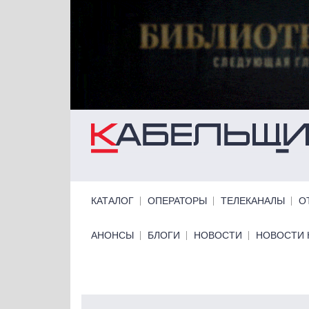
Перейти к основному содержанию
Primary links
КАТАЛОГ
ОПЕРАТОРЫ
ТЕЛЕКАНАЛЫ
О
Primary links bottom
АНОНСЫ
БЛОГИ
НОВОСТИ
НОВОСТИ 