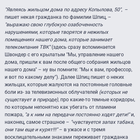
"Являясь жильцом дома по адресу Копылова, 50"
, –
пишет некая гражданка по фамилии Шпиц, –
"выражаю свою глубокую озабоченность
нарушениями, которые творятся в нежилых
помещениях нашего дома, которые занимает
телекомпания ТВК"
(здесь сразу вспоминается
Швондер с его крылатым "Мы, управление нашего
дома, пришли к вам после общего собрания жильцов
нашего дома" – ну вы помните: "Мы к вам, профессор,
и вот по какому делу"). Далее Шпиц пишет о неких
жильцах, которые жалуются на постоянные головные
боли из- за телевизионных облучателей
(которых не
существует в природе)
, про какие-то темные коридоры,
по которым непонятно как убегать от пламени
пожара,
"а к ним на передачи постоянно ходят дети!"
и,
наконец, самое страшное –
"чувствуется запах табака,
они там еще и курят!!!"
– в ужасе и с тремя
восклицательными знаками переживает гражданка