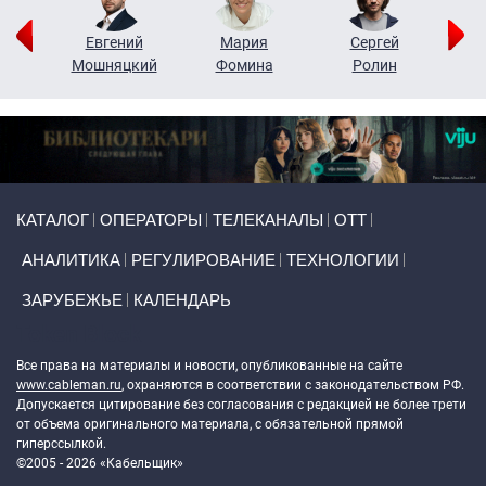
ор
Евгений
Мария
Сергей
Н
ко
Мошняцкий
Фомина
Ролин
Primary links
КАТАЛОГ
ОПЕРАТОРЫ
ТЕЛЕКАНАЛЫ
ОТТ
АНАЛИТИКА
РЕГУЛИРОВАНИЕ
ТЕХНОЛОГИИ
ЗАРУБЕЖЬЕ
КАЛЕНДАРЬ
Token Block
Все права на материалы и новости, опубликованные на сайте
www.cableman.ru
, охраняются в соответствии с законодательством РФ.
Допускается цитирование без согласования с редакцией не более трети
от объема оригинального материала, с обязательной прямой
гиперссылкой.
©2005 - 2026 «Кабельщик»