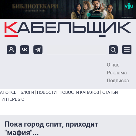
Перейти к основному содержанию
О нас
To
Реклама
Подписка
Primary links bottom
АНОНСЫ
БЛОГИ
НОВОСТИ
НОВОСТИ КАНАЛОВ
СТАТЬИ
ИНТЕРВЬЮ
Пока город спит, приходит
"мафия"...