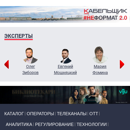
ЭКСПЕРТЫ
рий
Олег
Евгений
Мария
н
Зиборов
Мошняцкий
Фомина
Primary links
КАТАЛОГ
ОПЕРАТОРЫ
ТЕЛЕКАНАЛЫ
ОТТ
АНАЛИТИКА
РЕГУЛИРОВАНИЕ
ТЕХНОЛОГИИ