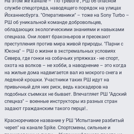
На этом же канале – "По тревоге", РШ об опасной
службе спецотряда, наводящего порядок на улицах
Йоханнесбурга. "Оперативники" – тоже на Sony Turbo –
РШ об уникальной команде добровольцев,
обладающих экологическими знаниями и навыками
спецназа. Они ловят браконьеров и пресекают
преступления против мира живой природы. "Парни с
Юкона" – РШ о жизни в экстремальных условиях
Севера, где гонки на собачьих упряжках - не спорт,
охота на волков – не хобби, а наводнение – это когда
на жилые дома надвигается вал из мокрого снега и
ледяной крошки. Участники таких РШ идут на
привычный для них риск, ведь каскадеров на
подобных съемках не бывает. Впечатляет РШ "Адский
спецназ" – военные инструкторы из разных стран
задают гражданским такого перца!..
Красноречивое название у РШ "Испытание разбитый
череп" на канале Spike. Спортсмены, сильные и