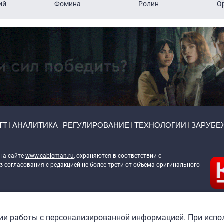
ий
Фомина
Ролин
О
ТТ
АНАЛИТИКА
РЕГУЛИРОВАНИЕ
ТЕХНОЛОГИИ
ЗАРУБЕ
 на сайте
www.cableman.ru
, охраняются в соответствии с
 согласования с редакцией не более трети от объема оригинального
ableman.ru
) в отношении обработки персональных данных
гии работы с персонализированной информацией. При испо