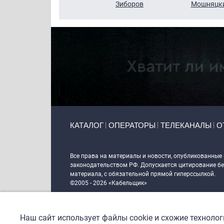
Кузин
Зиборов
Мошняцк
Primary links
КАТАЛОГ
ОПЕРАТОРЫ
ТЕЛЕКАНАЛЫ
О
Token Block
Все права на материалы и новости, опубликованные
законодательством РФ. Допускается цитирование без
материала, с обязательной прямой гиперссылкой.
©2005 - 2026 «Кабельщик»
Политика сайта "Кабельщик" (интернет-адреса
www.c
пользователей сети интернет
Наш сайт использует файлы cookie и схожие техноло
DrupalCoder — поддержка сайта c 2017 года