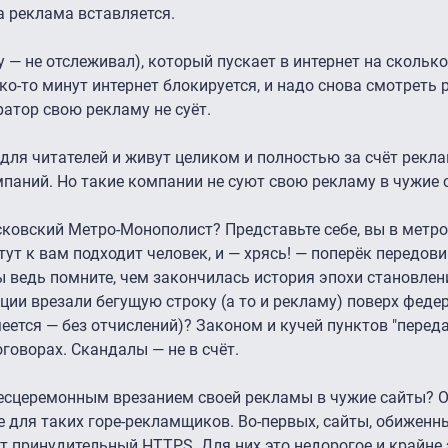
а реклама вставляется.
ету — не отслеживал), который пускает в интернет на скольк
о-то минут интернет блокируется, и надо снова смотреть 
атор свою рекламу не суёт.
 для читателей и живут целиком и полностью за счёт рекла
мпаний. Но такие компании не суют свою рекламу в чужие 
ковский Метро-Монополист? Представьте себе, вы в метро
тут к вам подходит человек, и — хрясь! — поперёк передов
Вы ведь помните, чем закончилась история эпохи становлен
ции врезали бегущую строку (а то и рекламу) поверх феде
еется — без отчислений)? Законом и кучей пунктов "перед
говорах. Скандалы — не в счёт.
бесцеремонным врезанием своей рекламы в чужие сайты? О,
ие для таких горе-рекламщиков. Во-первых, сайты, обиженн
т принудительный HTTPS. Для них это недорогое и крайне