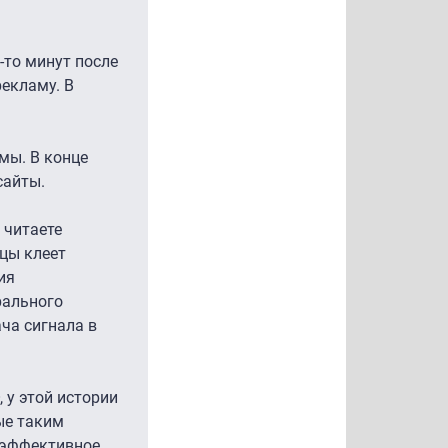
о-то минут после
рекламу. В
мы. В конце
сайты.
 читаете
ицы клеет
ия
рального
ача сигнала в
 у этой истории
ые таким
 эффективное