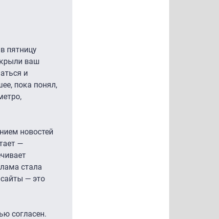
 в пятницу
ткрыли ваш
аться и
ее, пока понял,
метро,
ением новостей
тает —
ечивает
клама стала
 сайты — это
ью согласен.