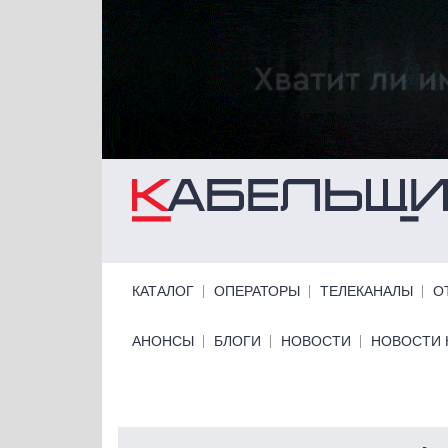
Перейти к основному содержанию
Primary links
КАТАЛОГ
ОПЕРАТОРЫ
ТЕЛЕКАНАЛЫ
О
Primary links bottom
АНОНСЫ
БЛОГИ
НОВОСТИ
НОВОСТИ 