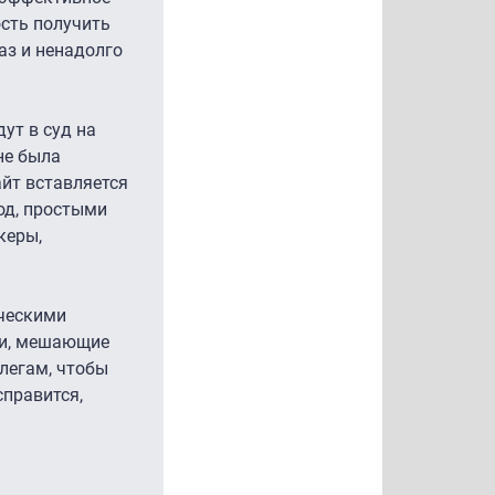
ость получить
аз и ненадолго
ут в суд на
не была
айт вставляется
од, простыми
керы,
ическими
аки, мешающие
легам, чтобы
справится,