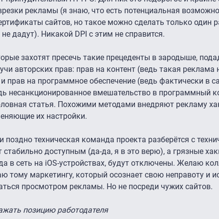
врезки рекламы (я знаю, что есть потенциальная возможн
ертификаты сайтов, но такое можно сделать только один р
не дадут). Никакой DPI с этим не справится.
орые захотят пресечь такие прецеденты в зародыше, подад
учи авторских прав: прав на контент (ведь такая реклама 
и прав на программное обеспечение (ведь фактически в с
едь несанкционированное вмешательство в программный к
уголовная статья. Похожими методами внедряют рекламу ха
еняющие их настройки.
ли поздно техническая команда проекта разберётся с техн
т стабильно доступным (да-да, я в это верю), а грязные х
а в сеть на iOS-устройствах, будут отключены. Желаю кол
аю тому маркетингу, который осознает свою неправоту и и
аться просмотром рекламы. Но не посреди чужих сайтов.
ражать позицию работодателя