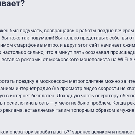
ывает?
лжен был подумать, возвращаясь с работы поздно вечером
 бы тоже так подумали! Вы только представьте себе: вы о
мом смартфоне в метро, и вдруг этот сайт начинает сжим
 настолько сильно, что я минут пять осознавал происшедш
 вставка рекламы от московского монополиста на Wi-Fi в 
ротать поездку в московском метрополитене можно за чт
анием интернет-радио (на просмотр видео скорости не хва
уп в интернет бесплатен. Доходную часть оператору обесп
 после логина в сеть — у меня не было проблем. Когда ре
Но реклама, вставляемая таким топорным образом в чужие
— как оператору зарабатывать?" заранее целиком и полност