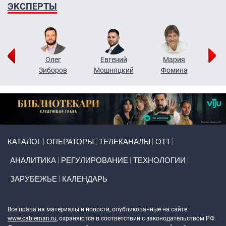
ЭКСПЕРТЫ
рий
Олег
Евгений
Мария
н
Зиборов
Мошняцкий
Фомина
Primary links
КАТАЛОГ
ОПЕРАТОРЫ
ТЕЛЕКАНАЛЫ
ОТТ
АНАЛИТИКА
РЕГУЛИРОВАНИЕ
ТЕХНОЛОГИИ
ЗАРУБЕЖЬЕ
КАЛЕНДАРЬ
Token Block
Все права на материалы и новости, опубликованные на сайте
www.cableman.ru
, охраняются в соответствии с законодательством РФ.