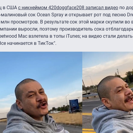
ищ в США
с никнеймом 420doggface208 записал видео
по дор
-малиновый сок Ocean Spray и открывает рот под песню D
 млн просмотров. В результате сок этой марки скупили во 
омпании выросли, поэтому производитель сока отблагодар
eetwood Mac взлетела в топы iTunes; на видео стали делать
се начинается в ТикТок".