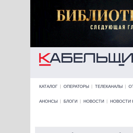
Перейти к основному содержанию
Primary links
КАТАЛОГ
ОПЕРАТОРЫ
ТЕЛЕКАНАЛЫ
О
Primary links bottom
АНОНСЫ
БЛОГИ
НОВОСТИ
НОВОСТИ 