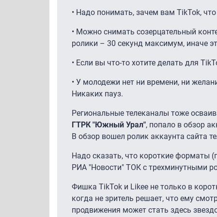
•
Надо понимать, зачем вам TikTok, что
•
Можно снимать созерцательный контен
ролики – 30 секунд максимум, иначе эт
•
Если вы что-то хотите делать для Tik
•
У молодежи нет ни времени, ни желан
Никаких пауз.
Региональные телеканалы тоже осваи
ГТРК "Южный Урал"
, попало в обзор а
В обзор вошел ролик аккаунта сайта те
Надо сказать, что короткие форматы (п
РИА "Новости" ТОК с трехминутными ро
Фишка TikTok и Likee не только в кор
когда не зритель решает, что ему смот
продвижения может стать здесь звезд