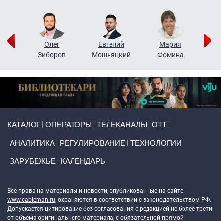
рий
Олег
Евгений
Мария
н
Зиборов
Мошняцкий
Фомина
Primary links
КАТАЛОГ
ОПЕРАТОРЫ
ТЕЛЕКАНАЛЫ
ОТТ
АНАЛИТИКА
РЕГУЛИРОВАНИЕ
ТЕХНОЛОГИИ
ЗАРУБЕЖЬЕ
КАЛЕНДАРЬ
Token Block
Все права на материалы и новости, опубликованные на сайте
www.cableman.ru
, охраняются в соответствии с законодательством РФ.
Допускается цитирование без согласования с редакцией не более трети
от объема оригинального материала, с обязательной прямой