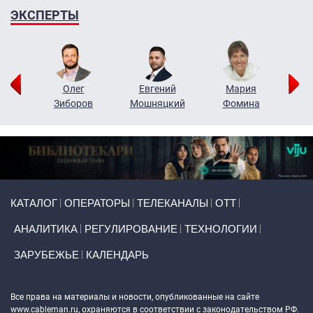
ЭКСПЕРТЫ
рий
Олег
Евгений
Мария
н
Зиборов
Мошняцкий
Фомина
Primary links
КАТАЛОГ
ОПЕРАТОРЫ
ТЕЛЕКАНАЛЫ
ОТТ
АНАЛИТИКА
РЕГУЛИРОВАНИЕ
ТЕХНОЛОГИИ
ЗАРУБЕЖЬЕ
КАЛЕНДАРЬ
Token Block
Все права на материалы и новости, опубликованные на сайте
www.cableman.ru
, охраняются в соответствии с законодательством РФ.