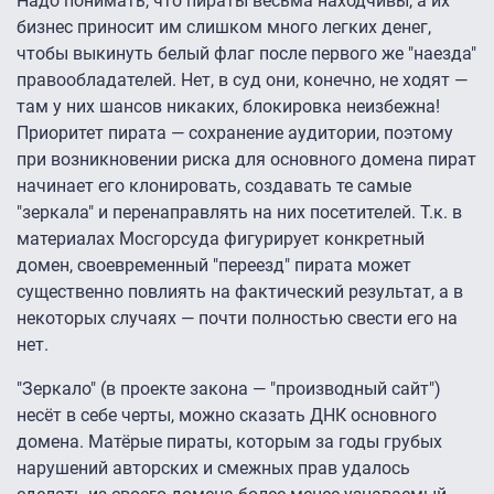
Надо понимать, что пираты весьма находчивы, а их
бизнес приносит им слишком много легких денег,
чтобы выкинуть белый флаг после первого же "наезда"
правообладателей. Нет, в суд они, конечно, не ходят —
там у них шансов никаких, блокировка неизбежна!
Приоритет пирата — сохранение аудитории, поэтому
при возникновении риска для основного домена пират
начинает его клонировать, создавать те самые
"зеркала" и перенаправлять на них посетителей. Т.к. в
материалах Мосгорсуда фигурирует конкретный
домен, своевременный "переезд" пирата может
существенно повлиять на фактический результат, а в
некоторых случаях — почти полностью свести его на
нет.
"Зеркало" (в проекте закона — "производный сайт")
несёт в себе черты, можно сказать ДНК основного
домена. Матёрые пираты, которым за годы грубых
нарушений авторских и смежных прав удалось