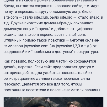
сделать из своего домена более-менее узнаваемый
бренд, пытаются сохранить название сайта, т.е. идут
по пути переезда в другую доменную зону: было
site.com — стало site.club, было site.org — стало site.io, и
т.д. Другие пиратские домены-бренды сохраняют
доменную зону и "корень" и добавляют цифровое
окончание: site.com переползает на site1.com.
Отличный пример такой практики — беготня онлайн-
гэмблеров joycasino.com (на joycasino1,2,3 и т.д.) от
создающей им "проблемы с доступом" прокуратуры.
Как правило, полностью или частично сохраняется
дизайн, верстка. Если сайт предполагает доступ с
авторизацией, то для удобства пользователей их
регистрационные данные также переносятся на
"зеркало". Делается это все для того, чтобы
постоянные посетители и вовсе не заметили разницы.