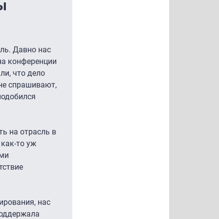
ы
ль. Давно нас
 на конференции
ли, что дело
 не спрашивают,
подобился
ть на отрасль в
 как-то уж
ами
тствие
ирования, нас
поддержала