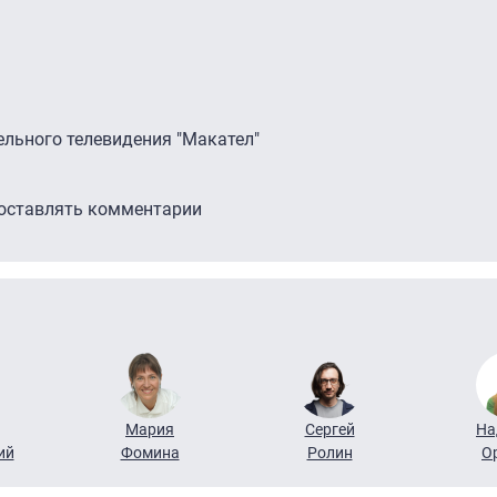
ельного телевидения "Макател"
 оставлять комментарии
Мария
Сергей
На
ий
Фомина
Ролин
О