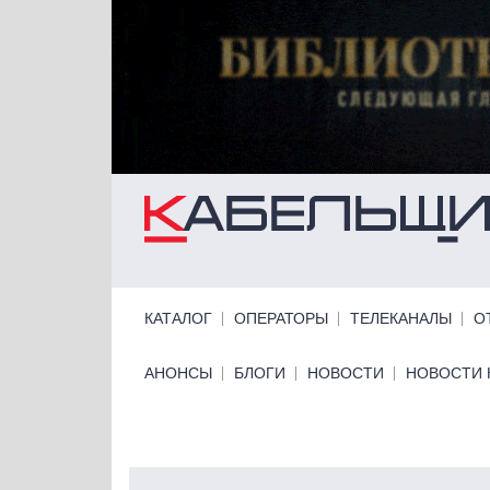
Перейти к основному содержанию
Primary links
КАТАЛОГ
ОПЕРАТОРЫ
ТЕЛЕКАНАЛЫ
О
Primary links bottom
АНОНСЫ
БЛОГИ
НОВОСТИ
НОВОСТИ 