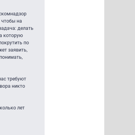
оскомнадзор
, чтобы на
задача: делать
за которую
покрутить по
жет заявить,
 понимать,
нас требуют
овора никто
сколько лет