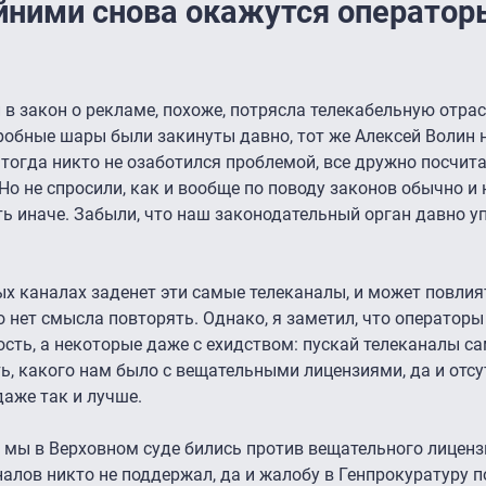
айними снова окажутся оператор
 в закон о рекламе, похоже, потрясла телекабельную отрас
 пробные шары были закинуты давно, тот же Алексей Волин
 тогда никто не озаботился проблемой, все дружно посчита
. Но не спросили, как и вообще по поводу законов обычно и
ь иначе. Забыли, что наш законодательный орган давно у
ых каналах заденет эти самые телеканалы, и может повлия
то нет смысла повторять. Однако, я заметил, что операторы
сть, а некоторые даже с ехидством: пускай телеканалы с
ть, какого нам было с вещательными лицензиями, да и отсу
даже так и лучше.
а мы в Верховном суде бились против вещательного лиценз
аналов никто не поддержал, да и жалобу в Генпрокуратуру 