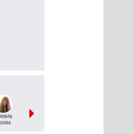
дежда
Мария
Алексей
рлова
Щербаль
Леонтьев