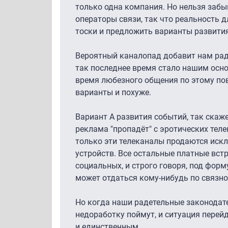
только одна компания. Но нельзя забы
операторы связи, так что реальность 
тоски и предложить варианты развити
Вероятный каналопад добавит нам радо
так последнее время стало нашим осно
время любезного общения по этому пов
варианты и похуже.
Вариант А развития событий, так скаже
реклама "пропадёт" с эротических теле
только эти телеканалы продаются иск
устройств. Все остальные платные встр
социальных, и строго говоря, под фор
может отдаться кому-нибудь по связном
Но когда наши радетельные законодател
недоработку поймут, и ситуация перей
и единственным.