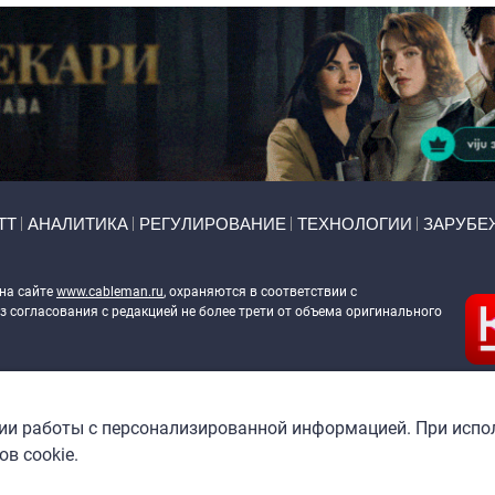
ТТ
АНАЛИТИКА
РЕГУЛИРОВАНИЕ
ТЕХНОЛОГИИ
ЗАРУБЕ
 на сайте
www.cableman.ru
, охраняются в соответствии с
 согласования с редакцией не более трети от объема оригинального
ableman.ru
) в отношении обработки персональных данных
гии работы с персонализированной информацией. При испо
в cookie.