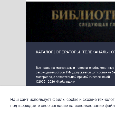
Primary links
КАТАЛОГ
ОПЕРАТОРЫ
ТЕЛЕКАНАЛЫ
О
Token Block
Все права на материалы и новости, опубликованные
законодательством РФ. Допускается цитирование без
материала, с обязательной прямой гиперссылкой.
©2005 - 2026 «Кабельщик»
Политика сайта "Кабельщик" (интернет-адреса
www.c
пользователей сети интернет
Наш сайт использует файлы cookie и схожие техноло
DrupalCoder — поддержка сайта c 2017 года
подтверждаете свое согласие на использование файло