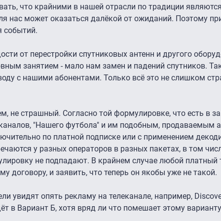
вать, что крайними в нашей отрасли по традиции являютс
для нас может оказаться далёкой от ожиданий. Поэтому пр
я событий.
сти от перестройки спутниковых антенн и другого оборуд
вным занятием - мало нам замен и падений спутников. Та
оду с нашими абонентами. Только всё это не слишком стр
м, не страшный. Согласно той формулировке, что есть в з
каналов, "Нашего футбола" и им подобным, продаваемым а-
лючительно по платной подписке или с применением деко
ечаются у разных операторов в разных пакетах, в том числ
мулировку не подпадают. В крайнем случае любой платный
у договору, и заявить, что теперь он якобы уже не такой.
и увидят опять рекламу на телеканале, например, Discove
дёт в Вариант Б, хотя вряд ли что помешает этому вариан