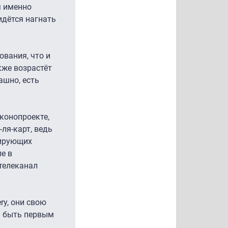
я именно
идётся нагнать
ования, что и
кже возрастёт
ашно, есть
аконопроекте,
ля-карт, ведь
дирующих
е в
 телеканал
ry, они свою
ту быть первым