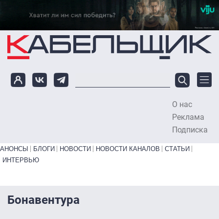
Перейти к основному содержанию
О нас
To
Реклама
Подписка
Primary links bottom
АНОНСЫ
БЛОГИ
НОВОСТИ
НОВОСТИ КАНАЛОВ
СТАТЬИ
ИНТЕРВЬЮ
Бонавентура