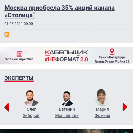
Москва приобрела 35% акций канала
«Столица"
01.08.2011 00:00
ЭКСПЕРТЫ
рий
Олег
Евгений
Мария
н
Зиборов
Мошняцкий
Фомина