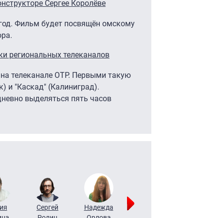
онструкторе Сергее Королёве
год. Фильм будет посвящён омскому
ра.
ки региональных телеканалов
 на телеканале ОТР. Первыми такую
) и "Каскад" (Калиниград).
невно выделяться пять часов
ия
Сергей
Надежда
Мария
Алексей
ина
Ролин
Орлова
Щербаль
Леонтьев