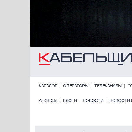
Перейти к основному содержанию
Primary links
КАТАЛОГ
ОПЕРАТОРЫ
ТЕЛЕКАНАЛЫ
О
Primary links bottom
АНОНСЫ
БЛОГИ
НОВОСТИ
НОВОСТИ 