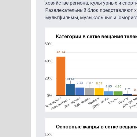
хозяйстве региона, культурных и спор
Развлекательный блок представляют 
мультфильмы, музыкальные и юморист
Категории в сетке вещания теле
60%
45.14
45.14
40%
20%
13.61
13.61
9.22
9.22
8.87
8.87
8.53
8.53
4.95
4.95
4.86
4.86
1.71
1.71
0.
0.
0%
Телесериал
Худ. фильм
Ток-шоу
Реал
Док. сериал
Досуг, хобби
Док. филь
Познаватель…
Новости
ТВ-шоу
Основные жанры в сетке вещани
15%