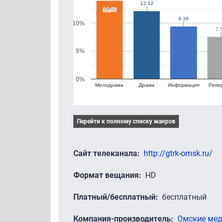
12.12
12.12
14.00
14.00
9.38
9.38
10%
7.
7.
5%
0%
Мелодрама
Драма
Информация
Репо
Перейти к полному списку жанров
Сайт телеканала
http://gtrk-omsk.ru/
Формат вещания
HD
Платный/бесплатный
бесплатный
Компания-производитель
Омские ме