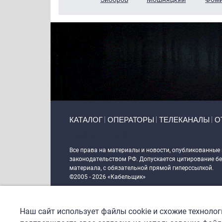
Primary links
КАТАЛОГ
ОПЕРАТОРЫ
ТЕЛЕКАНАЛЫ
О
Token Block
Все права на материалы и новости, опубликованные
законодательством РФ. Допускается цитирование без
материала, с обязательной прямой гиперссылкой.
©2005 - 2026 «Кабельщик»
Политика сайта "Кабельщик" (интернет-адреса
www.c
пользователей сети интернет
Наш сайт использует файлы cookie и схожие техноло
DrupalCoder — поддержка сайта c 2017 года