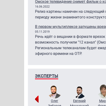
Омское телевидение снимет фильм о к
16.06.2022
Релиз картины намечен на следующий 
периоду жизни знаменитого конструкто
В первом мультиплексе запущены врез
05.11.2019
Речь идёт о вещании в формате врезок
возможность получили "12 канал" (Омск
Региональным телеканалам будет ежед
эфирного времени на ОТР.
ЭКСПЕРТЫ
Тимур
Григорий
Олег
Евгений
Мар
Чудутов
Кузин
Зиборов
Мошняцкий
Фом