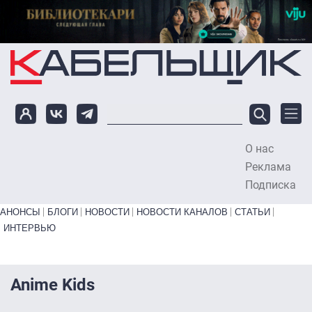
Перейти к основному содержанию
О нас
To
Реклама
Подписка
Primary links bottom
АНОНСЫ
БЛОГИ
НОВОСТИ
НОВОСТИ КАНАЛОВ
СТАТЬИ
ИНТЕРВЬЮ
Anime Kids