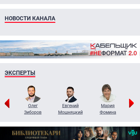
НОВОСТИ КАНАЛА
ЭКСПЕРТЫ
рий
Олег
Евгений
Мария
н
Зиборов
Мошняцкий
Фомина