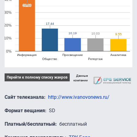
39.66
39.66
30%
17.44
17.44
20%
10.19
10.19
10.03
10.03
9.55
9.55
10%
0%
Информация
Просвещение
Аналитика
Общество
Репортаж
Данные
Перейти к полному списку жанров
компании
Сайт телеканала
http://www.ivanovonews.ru/
Формат вещания
SD
Платный/бесплатный
бесплатный