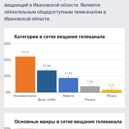
вещающий в Ивановской области. Является
обязательным общедоступным телеканалом в
Ивановской области.
Категории в сетке вещания телеканала
60%
44.10
44.10
40%
27.03
27.03
17.91
17.91
20%
7.59
7.59
3.37
3.37
0%
Познавательное
Новости
ТВ-шоу
Досуг, хобби
Ток-шоу
Основные жанры в сетке вещания телеканала
40%