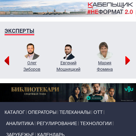
ЭКСПЕРТЫ
рий
Олег
Евгений
Мария
н
Зиборов
Мошняцкий
Фомина
Primary links
КАТАЛОГ
ОПЕРАТОРЫ
ТЕЛЕКАНАЛЫ
ОТТ
АНАЛИТИКА
РЕГУЛИРОВАНИЕ
ТЕХНОЛОГИИ
ЗАРУБЕЖЬЕ
КАЛЕНДАРЬ