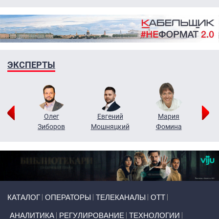
ЭКСПЕРТЫ
рий
Олег
Евгений
Мария
н
Зиборов
Мошняцкий
Фомина
Primary links
КАТАЛОГ
ОПЕРАТОРЫ
ТЕЛЕКАНАЛЫ
ОТТ
АНАЛИТИКА
РЕГУЛИРОВАНИЕ
ТЕХНОЛОГИИ