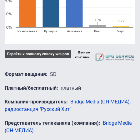
20%
10%
1.76
1.76
0.79
0.79
0%
Развлечения
Культура
Увлечения
Клип
Чарт
Данные
Перейти к полному списку жанров
компании
Формат вещания
SD
Платный/бесплатный
платный
Компания-производитель
Bridge Media (ОН-МЕДИА),
радиостанция "Русский Хит"
Представитель телеканала (компания)
Bridge Media
(ОН-МЕДИА)