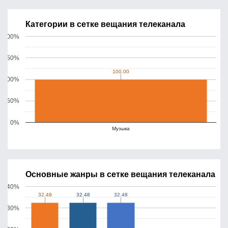
Категории в сетке вещания телеканала
200%
150%
100.00
100.00
100%
50%
0%
Музыка
Основные жанры в сетке вещания телеканала
40%
32.48
32.48
32.48
32.48
32.48
32.48
30%