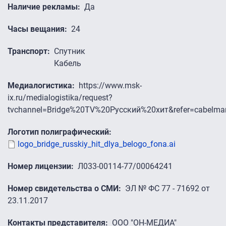
Наличие рекламы
Да
Часы вещания
24
Транспорт
Спутник
Кабель
Медиалогистика
https://www.msk-
ix.ru/medialogistika/request?
tvchannel=Bridge%20TV%20Русский%20хит&refer=cabelma
Логотип полиграфический
logo_bridge_russkiy_hit_dlya_belogo_fona.ai
Номер лицензии
Л033-00114-77/00064241
Номер свидетельства о СМИ
ЭЛ № ФС 77 - 71692 от
23.11.2017
Контакты представителя
ООО "ОН-МЕДИА"