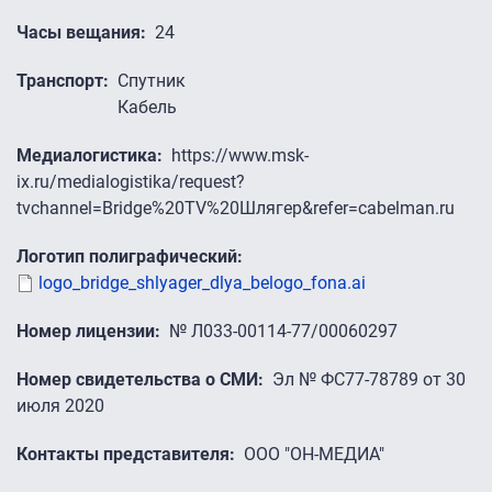
Часы вещания
24
Транспорт
Спутник
Кабель
Медиалогистика
https://www.msk-
ix.ru/medialogistika/request?
tvchannel=Bridge%20TV%20Шлягер&refer=cabelman.ru
Логотип полиграфический
logo_bridge_shlyager_dlya_belogo_fona.ai
Номер лицензии
№ Л033-00114-77/00060297
Номер свидетельства о СМИ
Эл № ФС77-78789 от 30
июля 2020
Контакты представителя
ООО "ОН-МЕДИА"