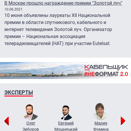
В Москве прошло награждение премии "Золотой луч"
10.06.2021
10 июня объявлены лауреаты XII Национальной
премии в области спутникового, кабельного и
интернет телевидения Золотой луч. Организатор
премии – Национальная ассоциация
телерадиовещателей (НАТ) при участии Eutelsat.
ЭКСПЕРТЫ
рий
Олег
Евгений
Мария
н
Зиборов
Мошняцкий
Фомина