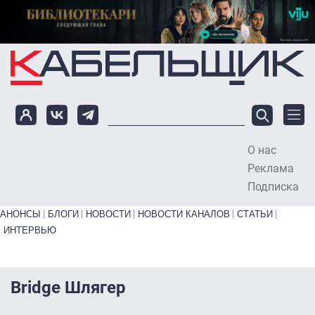
Перейти к основному содержанию
О нас
To
Реклама
Подписка
Primary links bottom
АНОНСЫ
БЛОГИ
НОВОСТИ
НОВОСТИ КАНАЛОВ
СТАТЬИ
ИНТЕРВЬЮ
Bridge Шлягер