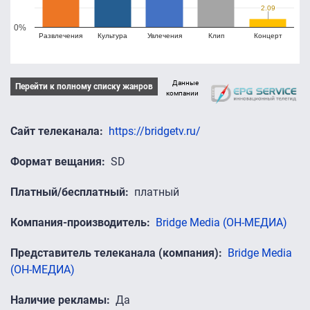
2.09
2.09
0%
Развлечения
Культура
Увлечения
Клип
Концерт
Данные
Перейти к полному списку жанров
компании
Сайт телеканала
https://bridgetv.ru/
Формат вещания
SD
Платный/бесплатный
платный
Компания-производитель
Bridge Media (ОН-МЕДИА)
Представитель телеканала (компания)
Bridge Media
(ОН-МЕДИА)
Наличие рекламы
Да