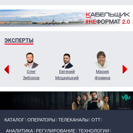
ЭКСПЕРТЫ
рий
Олег
Евгений
Мария
н
Зиборов
Мошняцкий
Фомина
Primary links
КАТАЛОГ
ОПЕРАТОРЫ
ТЕЛЕКАНАЛЫ
ОТТ
АНАЛИТИКА
РЕГУЛИРОВАНИЕ
ТЕХНОЛОГИИ