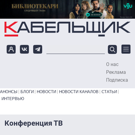
Перейти к основному содержанию
О нас
To
Реклама
Подписка
Primary links bottom
АНОНСЫ
БЛОГИ
НОВОСТИ
НОВОСТИ КАНАЛОВ
СТАТЬИ
ИНТЕРВЬЮ
Конференция ТВ