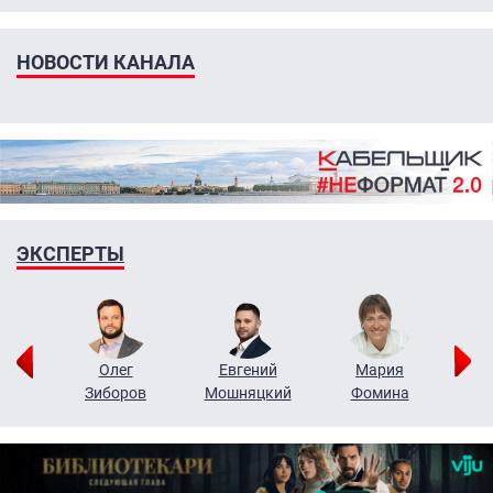
НОВОСТИ КАНАЛА
ЭКСПЕРТЫ
рий
Олег
Евгений
Мария
н
Зиборов
Мошняцкий
Фомина