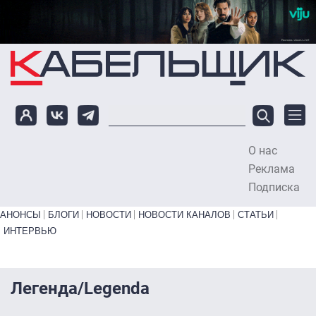
Перейти к основному содержанию
О нас
To
Реклама
Подписка
Primary links bottom
АНОНСЫ
БЛОГИ
НОВОСТИ
НОВОСТИ КАНАЛОВ
СТАТЬИ
ИНТЕРВЬЮ
Легенда/Legenda