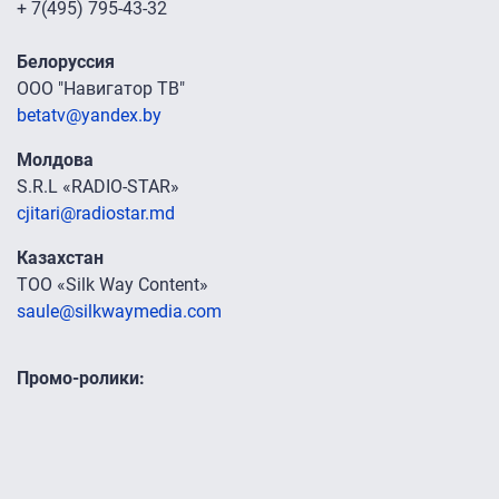
+ 7(495) 795-43-32
Белоруссия
ООО "Навигатор ТВ"
betatv@yandex.by
Молдова
S.R.L «RADIO-STAR»
cjitari@radiostar.md
Казахстан
ТОО «Silk Way Content»
saule@silkwaymedia.com
Промо-ролики