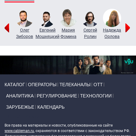
игорий
Олег
Евгений
Мария
Сергей
Надежда
Мар
узин
Зиборов
Мошняцкий
Фомина
Ролин
Орлова
Щерб
Primary links
КАТАЛОГ
ОПЕРАТОРЫ
ТЕЛЕКАНАЛЫ
ОТТ
АНАЛИТИКА
РЕГУЛИРОВАНИЕ
ТЕХНОЛОГИИ
ЗАРУБЕЖЬЕ
КАЛЕНДАРЬ
Token Block
Все права на материалы и новости, опубликованные на сайте
www.cableman.ru
, охраняются в соответствии с законодательством РФ.