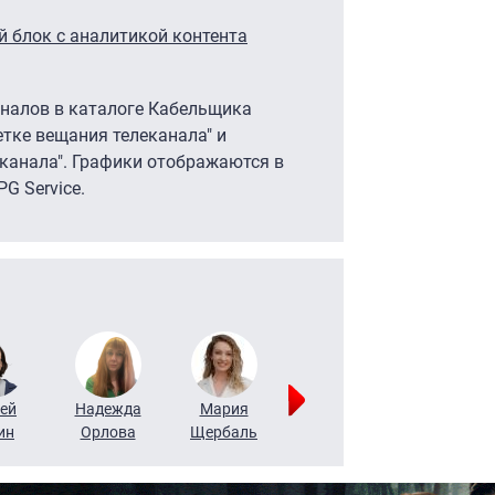
 блок с аналитикой контента
аналов в каталоге Кабельщика
етке вещания телеканала" и
канала". Графики отображаются в
G Service.
ей
Надежда
Мария
Алексей
Татьяна
ин
Орлова
Щербаль
Леонтьев
Воронова