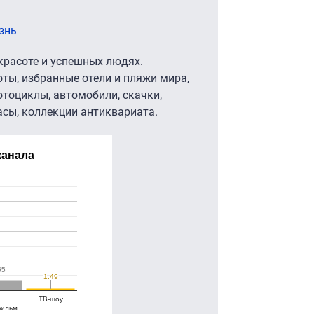
знь
 красоте и успешных людях.
ты, избранные отели и пляжи мира,
отоциклы, автомобили, скачки,
асы, коллекции антиквариата.
канала
55
55
1.49
1.49
ТВ-шоу
фильм