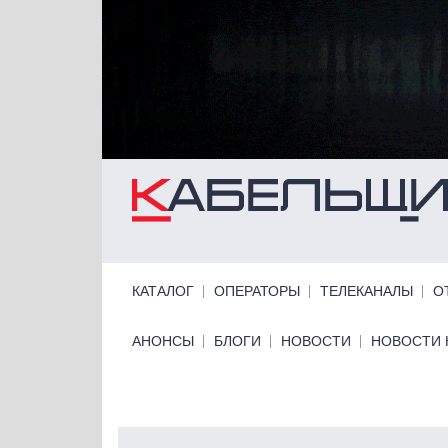
Перейти к основному содержанию
Primary links
КАТАЛОГ
ОПЕРАТОРЫ
ТЕЛЕКАНАЛЫ
О
Primary links bottom
АНОНСЫ
БЛОГИ
НОВОСТИ
НОВОСТИ 