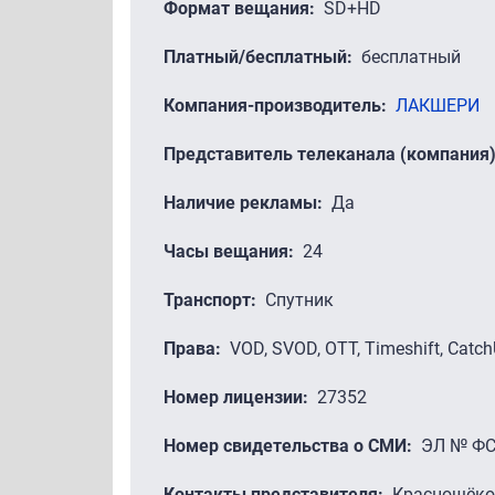
Формат вещания
SD+HD
Платный/бесплатный
бесплатный
Компания-производитель
ЛАКШЕРИ
Представитель телеканала (компания
Наличие рекламы
Да
Часы вещания
24
Транспорт
Спутник
Права
VOD, SVOD, ОТТ, Timeshift, Catc
Номер лицензии
27352
Номер свидетельства о СМИ
ЭЛ № ФС7
Контакты представителя
Краснощёков