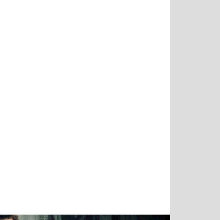
Тимур
Григорий
Виктор
Евгений
Чудутов
Кузин
Бритько
Мошняцкий