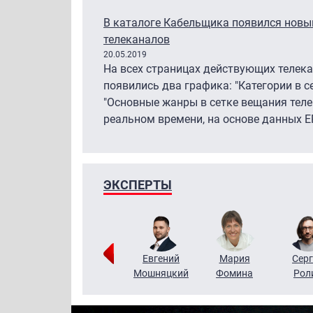
В каталоге Кабельщика появился новый
телеканалов
20.05.2019
На всех страницах действующих телек
появились два графика: "Категории в с
"Основные жанры в сетке вещания теле
реальном времени, на основе данных EP
ЭКСПЕРТЫ
ригорий
Виктор
Евгений
Мария
Серг
Кузин
Бритько
Мошняцкий
Фомина
Рол