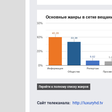
Основные жанры в сетке вещани
60%
40.28
40.28
40%
33.38
33.38
20%
6.62
6.62
5.
5.
0%
Информация
Репортаж
Общество
Просв
Перейти к полному списку жанров
Сайт телеканала
http://luxuryhd.tv