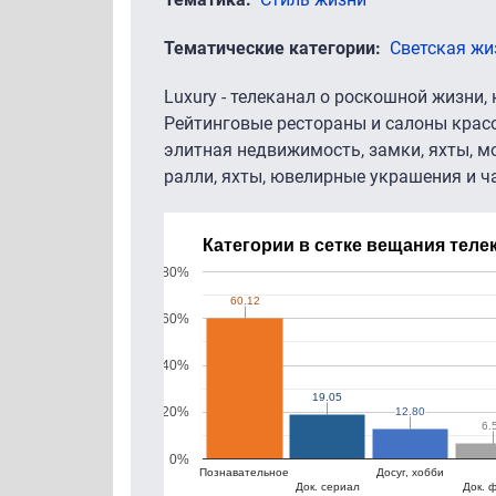
Тематические категории
Светская жи
Luxury - телеканал о роскошной жизни,
Рейтинговые рестораны и салоны красо
элитная недвижимость, замки, яхты, м
ралли, яхты, ювелирные украшения и ч
Категории в сетке вещания теле
80%
60.12
60.12
60%
40%
19.05
19.05
20%
12.80
12.80
6.
6.
0%
Познавательное
Досуг, хобби
Док. сериал
Док. 