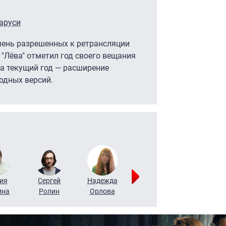
ларуси
чень разрешенных к ретрансляции
 "Лёва" отметил год своего вещания
на текущий год — расширение
одных версий.
ия
Сергей
Надежда
Мария
Алексей
ина
Ролин
Орлова
Щербаль
Леонтьев