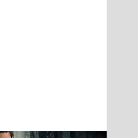
Татьяна
Тимур
Григорий
Олег
Воронова
Чудутов
Кузин
Зиборов