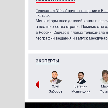
Телеканал "Лёва" начнет вещание в Бе
27.04.2023
Мининформ внес детский канал в пере
в платных сетях страны. Помимо этого,
в России. Сейчас в планах телеканала 
географии вещания и запуск междунар
ЭКСПЕРТЫ
Тимур
Григорий
Олег
Евгений
Мар
Чудутов
Кузин
Зиборов
Мошняцкий
Фом