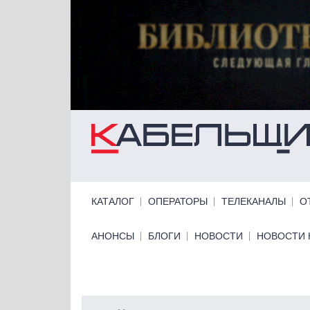
Перейти к основному содержанию
Primary links
КАТАЛОГ
ОПЕРАТОРЫ
ТЕЛЕКАНАЛЫ
О
Primary links bottom
АНОНСЫ
БЛОГИ
НОВОСТИ
НОВОСТИ 