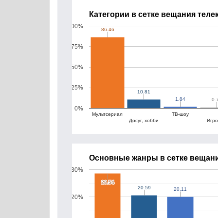
Категории в сетке вещания теле
100%
86.46
86.46
75%
50%
25%
10.81
10.81
1.84
1.84
0.
0.
0%
Мультсериал
ТВ-шоу
Досуг, хобби
Игр
Основные жанры в сетке вещани
30%
28.54
28.54
20.59
20.59
20.11
20.11
20%