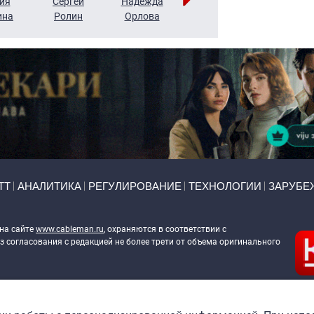
ия
Сергей
Надежда
Мария
Алексей
ина
Ролин
Орлова
Щербаль
Леонтьев
ТТ
АНАЛИТИКА
РЕГУЛИРОВАНИЕ
ТЕХНОЛОГИИ
ЗАРУБЕ
 на сайте
www.cableman.ru
, охраняются в соответствии с
 согласования с редакцией не более трети от объема оригинального
ableman.ru
) в отношении обработки персональных данных