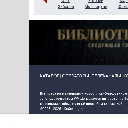
Тимур
Григорий
Олег
Евгений
Мар
Чудутов
Кузин
Зиборов
Мошняцкий
Фом
Primary links
КАТАЛОГ
ОПЕРАТОРЫ
ТЕЛЕКАНАЛЫ
О
Token Block
Все права на материалы и новости, опубликованные
законодательством РФ. Допускается цитирование без
материала, с обязательной прямой гиперссылкой.
©2005 - 2026 «Кабельщик»
Политика сайта "Кабельщик" (интернет-адреса
www.c
пользователей сети интернет