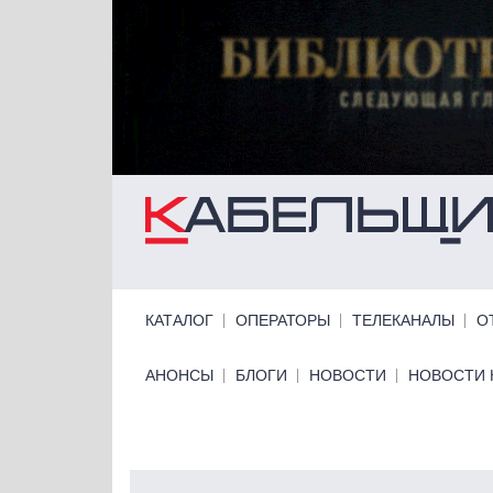
Перейти к основному содержанию
Primary links
КАТАЛОГ
ОПЕРАТОРЫ
ТЕЛЕКАНАЛЫ
О
Primary links bottom
АНОНСЫ
БЛОГИ
НОВОСТИ
НОВОСТИ 