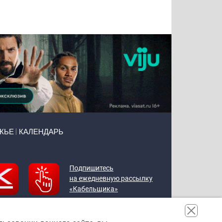
Татьяна
Тимур
Григорий
Олег
Воронова
Чудутов
Кузин
Зиборов
ЖЬЕ
КАЛЕНДАРЬ
Подпишитесь
на ежедневную рассылку
«Кабельщика»