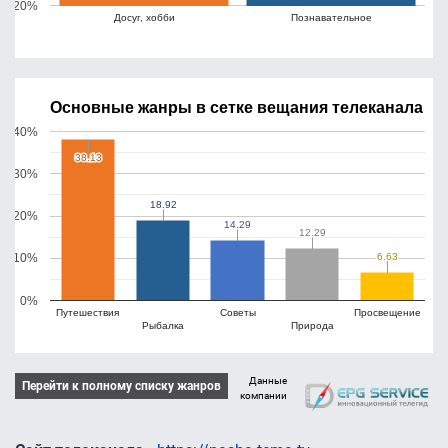
20%
Досуг, хобби
Познавательное
Основные жанры в сетке вещания телеканала
40%
38.13
38.13
30%
18.92
18.92
20%
14.29
14.29
12.29
12.29
6.63
6.63
10%
0%
Путешествия
Советы
Просвещение
Рыбалка
Природа
Данные
Перейти к полному списку жанров
компании