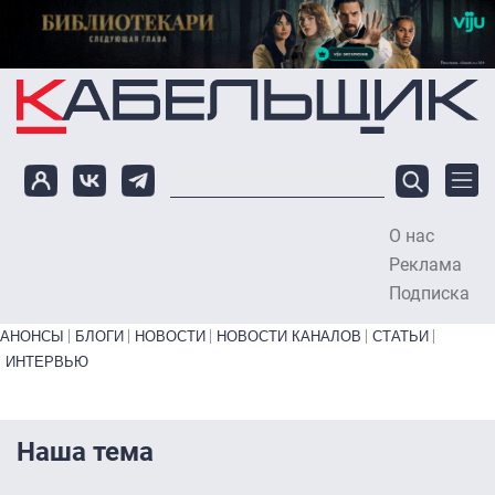
Перейти к основному содержанию
О нас
To
Реклама
Подписка
Primary links bottom
АНОНСЫ
БЛОГИ
НОВОСТИ
НОВОСТИ КАНАЛОВ
СТАТЬИ
ИНТЕРВЬЮ
Наша тема