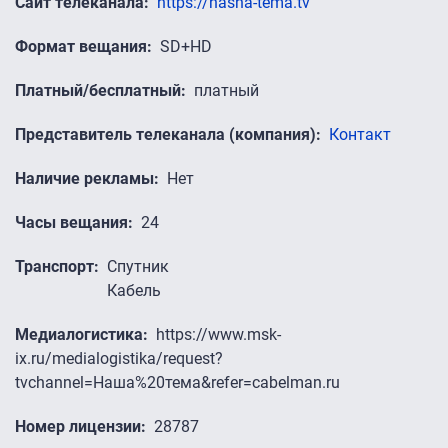
Сайт телеканала
https://nasha-tema.tv
Формат вещания
SD+HD
Платный/бесплатный
платный
Представитель телеканала (компания)
Контакт
Наличие рекламы
Нет
Часы вещания
24
Транспорт
Спутник
Кабель
Медиалогистика
https://www.msk-
ix.ru/medialogistika/request?
tvchannel=Наша%20тема&refer=cabelman.ru
Номер лицензии
28787