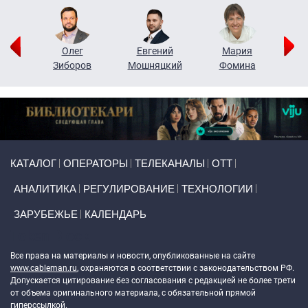
рий
Олег
Евгений
Мария
н
Зиборов
Мошняцкий
Фомина
Primary links
КАТАЛОГ
ОПЕРАТОРЫ
ТЕЛЕКАНАЛЫ
ОТТ
АНАЛИТИКА
РЕГУЛИРОВАНИЕ
ТЕХНОЛОГИИ
ЗАРУБЕЖЬЕ
КАЛЕНДАРЬ
Token Block
Все права на материалы и новости, опубликованные на сайте
www.cableman.ru
, охраняются в соответствии с законодательством РФ.
Допускается цитирование без согласования с редакцией не более трети
от объема оригинального материала, с обязательной прямой
гиперссылкой.