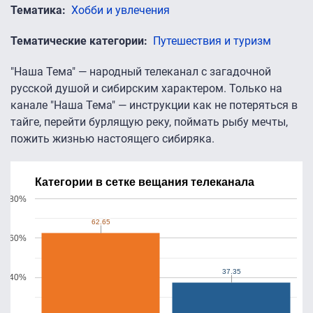
Тематика
Хобби и увлечения
Тематические категории
Путешествия и туризм
"Наша Тема" — народный телеканал с загадочной
русской душой и сибирским характером. Только на
канале "Наша Тема" — инструкции как не потеряться в
тайге, перейти бурлящую реку, поймать рыбу мечты,
пожить жизнью настоящего сибиряка.
Категории в сетке вещания телеканала
80%
62.65
62.65
60%
37.35
37.35
40%