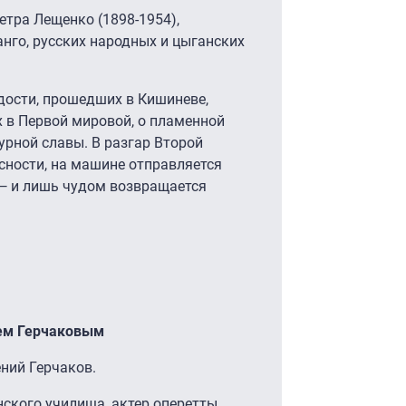
тра Лещенко (1898-1954),
анго, русских народных и цыганских
одости, прошедших в Кишиневе,
х в Первой мировой, о пламенной
бурной славы. В разгар Второй
сности, на машине отправляется
 — и лишь чудом возвращается
ием Герчаковым
ений Герчаков.
ского училища, актер оперетты,