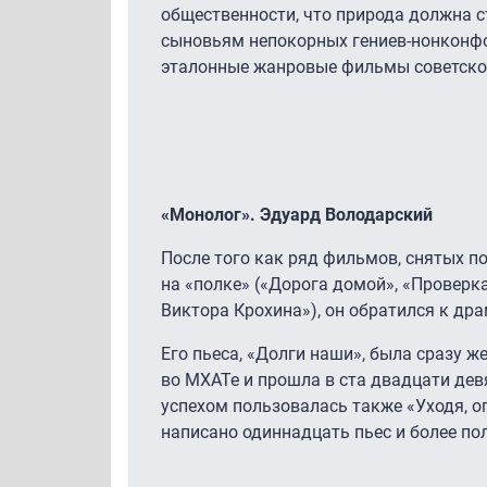
общественности, что природа должна с
сыновьям непокорных гениев-нонконфо
эталонные жанровые фильмы советског
«Монолог». Эдуард Володарский
После того как ряд фильмов, снятых п
на «полке» («Дорога домой», «Проверк
Виктора Крохина»), он обратился к дра
Его пьеса, «Долги наши», была сразу 
во МХАТе и прошла в ста двадцати дев
успехом пользовалась также «Уходя, о
написано одиннадцать пьес и более по