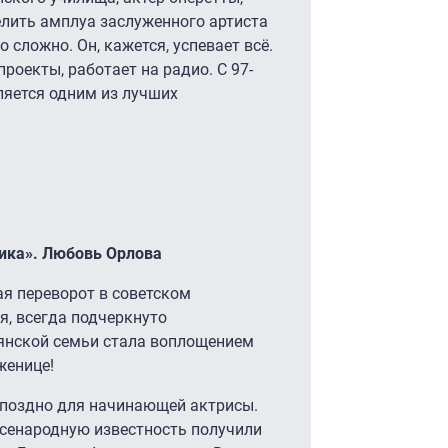
делить амплуа заслуженного артиста
 сложно. Он, кажется, успевает всё.
роекты, работает на радио. С 97-
вляется одним из лучших
ика». Любовь Орлова
я переворот в советском
я, всегда подчеркнуто
рянской семьи стала воплощением
женице!
 поздно для начинающей актрисы.
всенародную известность получили