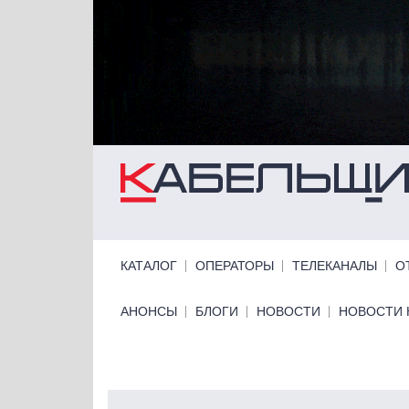
Перейти к основному содержанию
Primary links
КАТАЛОГ
ОПЕРАТОРЫ
ТЕЛЕКАНАЛЫ
О
Primary links bottom
АНОНСЫ
БЛОГИ
НОВОСТИ
НОВОСТИ 