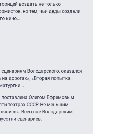
торицей воздать не только
рмистов, но тем, чьи деды создали
о кино...
о сценариям Володарского, оказался
а на дорогах», «Вторая попытка
матургии...
же поставлена Олегом Ефремовым
яти театрах СССР. Не меньшим
глянись». Всего же Володарским
лусотни сценариев.