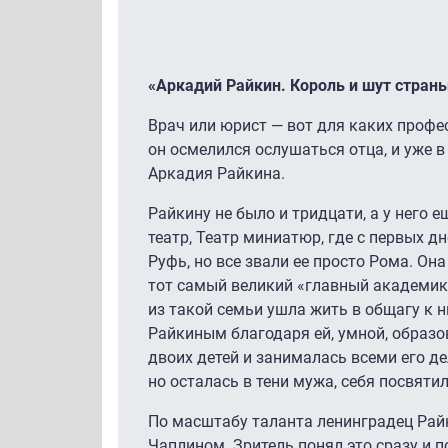
«Аркадий Райкин. Король и шут стран
Врач или юрист — вот для каких профе
он осмелился ослушаться отца, и уже в
Аркадия Райкина.
Райкину не было и тридцати, а у него 
театр, Театр миниатюр, где с первых дн
Руфь, но все звали ее просто Рома. Он
тот самый великий «главный академик
из такой семьи ушла жить в общагу к н
Райкиным благодаря ей, умной, образо
двоих детей и занималась всеми его де
но осталась в тени мужа, себя посвятил
По масштабу таланта ленинградец Рай
Чаплином. Зритель понял это сразу и 