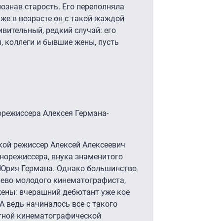
познав старость. Его переполняла
уже в возрасте он с такой жаждой
вительный, редкий случай: его
, коллеги и бывшие жены, пусть
режиссера Алексея Германа-
такой режиссер Алексей Алексеевич
инорежиссера, внука знаменитого
ы Юрия Германа. Однако большинство
древо молодого кинематографиста,
ажены: вчерашний дебютант уже кое
А ведь начиналось все с такого
тной кинематографической