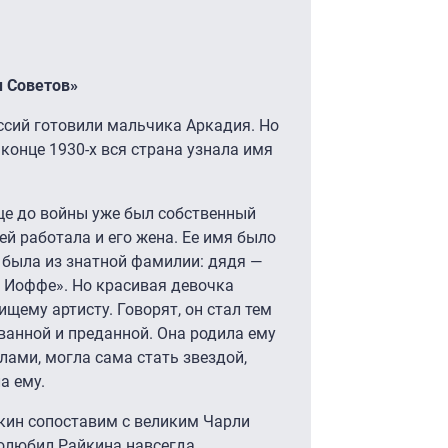
ы Советов»
ссий готовили мальчика Аркадия. Но
 конце 1930-х вся страна узнала имя
еще до войны уже был собственный
ей работала и его жена. Ее имя было
а была из знатной фамилии: дядя —
 Иоффе». Но красивая девочка
ищему артисту. Говорят, он стал тем
ванной и преданной. Она родила ему
лами, могла сама стать звездой,
а ему.
кин сопоставим с великим Чарли
полюбил Райкина навсегда