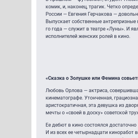
комик, и, наконец, трагик. Четко опре
России — Евгения Герчакова — довольно
Выпускает собственные антрепризные п
го года — служит в театре «Луны». И я
исполнителей женских ролей в кино.
«Сказка о Золушке или Фемина совьет
Любовь Орлова — актриса, совершивша
кинематографе. Утонченная, грациозна
аристократичная, эта девушка из дво
мечты о «своей в доску» советской тру
Ее дебют в кино состоялся достаточно
И из всех ее четырнадцати киноработ 