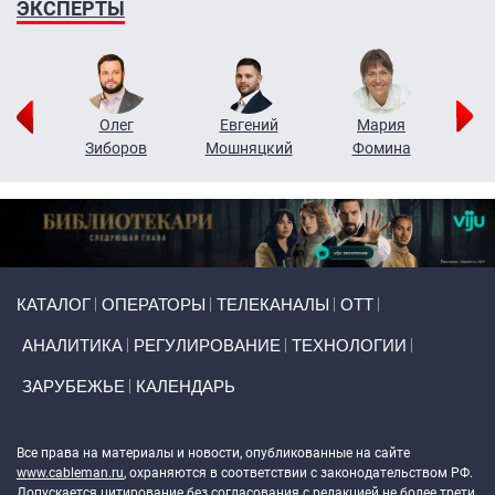
ЭКСПЕРТЫ
рий
Олег
Евгений
Мария
н
Зиборов
Мошняцкий
Фомина
Primary links
КАТАЛОГ
ОПЕРАТОРЫ
ТЕЛЕКАНАЛЫ
ОТТ
АНАЛИТИКА
РЕГУЛИРОВАНИЕ
ТЕХНОЛОГИИ
ЗАРУБЕЖЬЕ
КАЛЕНДАРЬ
Token Block
Все права на материалы и новости, опубликованные на сайте
www.cableman.ru
, охраняются в соответствии с законодательством РФ.
Допускается цитирование без согласования с редакцией не более трети