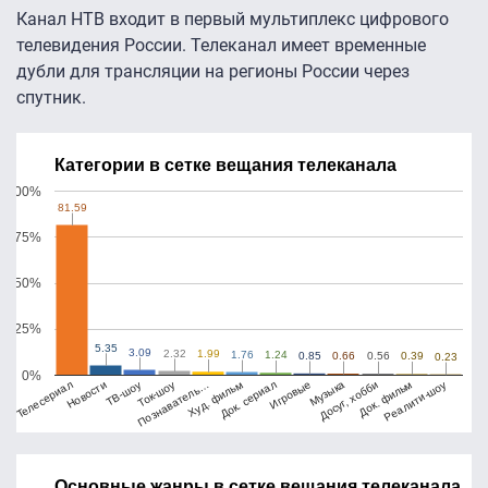
Канал НТВ входит в первый мультиплекс цифрового
телевидения России. Телеканал имеет временные
дубли для трансляции на регионы России через
спутник.
Категории в сетке вещания телеканала
100%
81.59
81.59
75%
50%
25%
5.35
5.35
3.09
3.09
2.32
2.32
1.99
1.99
1.76
1.76
1.24
1.24
0.85
0.85
0.66
0.66
0.56
0.56
0.39
0.39
0.23
0.23
0%
Телесериал
Ток-шоу
Док. сериал
Досуг, хобби
ТВ-шоу
Худ. фильм
Музыка
Реалити-шоу
Новости
Познаватель…
Игровые
Док. фильм
Основные жанры в сетке вещания телеканала