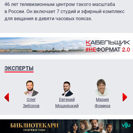
46 лет телевизионным центром такого масштаба
в России. Он включает 7 студий и эфирный комплекс
для вещания в девяти часовых поясах.
ЭКСПЕРТЫ
рий
Олег
Евгений
Мария
н
Зиборов
Мошняцкий
Фомина