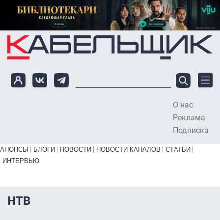
Перейти к основному содержанию
О нас
To
Реклама
Подписка
Primary links bottom
АНОНСЫ
БЛОГИ
НОВОСТИ
НОВОСТИ КАНАЛОВ
СТАТЬИ
ИНТЕРВЬЮ
НТВ