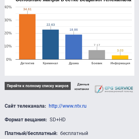
40%
34.61
34.61
30%
22.63
22.63
18.86
18.86
20%
7.17
7.17
10%
3.03
3.03
0%
Детектив
Криминал
Драма
Боевик
Информация
Данные
Перейти к полному списку жанров
компании
Сайт телеканала
http://www.ntv.ru
Формат вещания
SD+HD
Платный/бесплатный
бесплатный