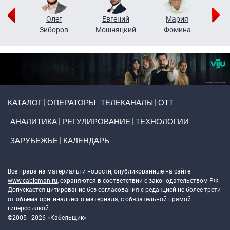
рий
Олег
Евгений
Мария
н
Зиборов
Мошняцкий
Фомина
Primary links
КАТАЛОГ
ОПЕРАТОРЫ
ТЕЛЕКАНАЛЫ
ОТТ
АНАЛИТИКА
РЕГУЛИРОВАНИЕ
ТЕХНОЛОГИИ
ЗАРУБЕЖЬЕ
КАЛЕНДАРЬ
Token Block
Все права на материалы и новости, опубликованные на сайте
www.cableman.ru
, охраняются в соответствии с законодательством РФ.
Допускается цитирование без согласования с редакцией не более трети
от объема оригинального материала, с обязательной прямой
гиперссылкой.
©2005 - 2026 «Кабельщик»