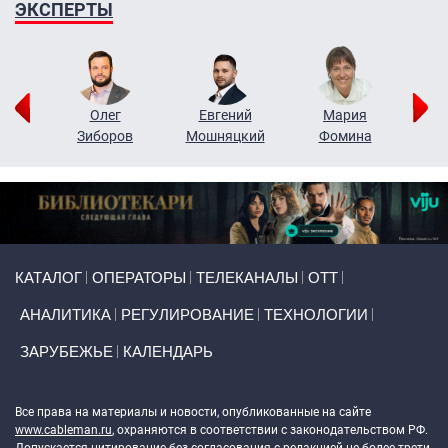
ЭКСПЕРТЫ
рий
Олег
Евгений
Мария
н
Зиборов
Мошняцкий
Фомина
Primary links
КАТАЛОГ
ОПЕРАТОРЫ
ТЕЛЕКАНАЛЫ
ОТТ
АНАЛИТИКА
РЕГУЛИРОВАНИЕ
ТЕХНОЛОГИИ
ЗАРУБЕЖЬЕ
КАЛЕНДАРЬ
Token Block
Все права на материалы и новости, опубликованные на сайте
www.cableman.ru
, охраняются в соответствии с законодательством РФ.