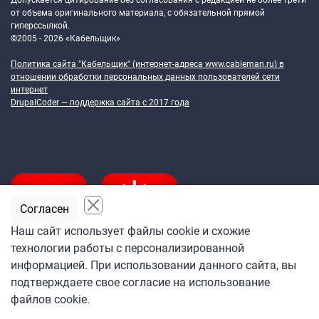
Допускается цитирование без согласования с редакцией не более трети
от объема оригинального материала, с обязательной прямой
гиперссылкой.
©2005 - 2026 «Кабельщик»
Политика сайта "Кабельщик" (интернет-адреса
www.cableman.ru
) в
отношении обработки персональных данных пользователей сети
интернет
DrupalCoder — поддержка сайта c 2017 года
Согласен
Наш сайт использует файлы cookie и схожие
технологии работы с персонализированной
Подпишитесь
информацией. При использовании данного сайта, вы
на ежедневную рассылку
подтверждаете свое согласие на использование
«Кабельщика»
файлов cookie.