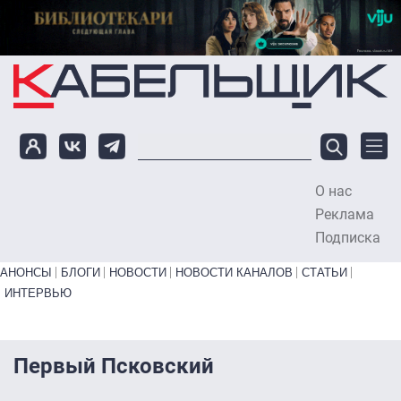
Перейти к основному содержанию
О нас
To
Реклама
Подписка
Primary links bottom
АНОНСЫ
БЛОГИ
НОВОСТИ
НОВОСТИ КАНАЛОВ
СТАТЬИ
ИНТЕРВЬЮ
Первый Псковский