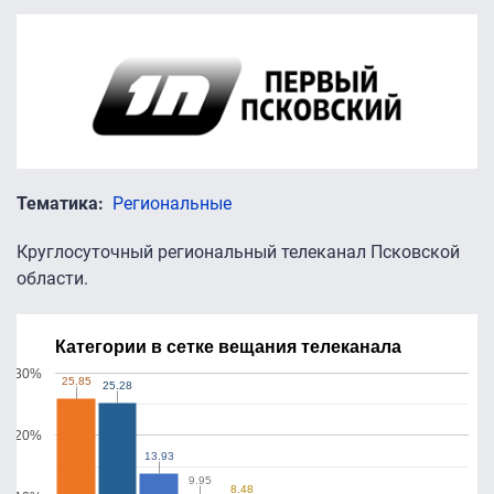
Тематика
Региональные
Круглосуточный региональный телеканал Псковской
области.
Категории в сетке вещания телеканала
30%
25.85
25.85
25.28
25.28
20%
13.93
13.93
9.95
9.95
8.48
8.48