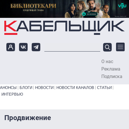
Перейти к основному содержанию
О нас
To
Реклама
Подписка
Primary links bottom
АНОНСЫ
БЛОГИ
НОВОСТИ
НОВОСТИ КАНАЛОВ
СТАТЬИ
ИНТЕРВЬЮ
Продвижение