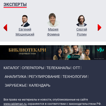
ЭКСПЕРТЫ
ор
Евгений
Мария
Сергей
Н
ко
Мошняцкий
Фомина
Ролин
Primary links
КАТАЛОГ
ОПЕРАТОРЫ
ТЕЛЕКАНАЛЫ
ОТТ
АНАЛИТИКА
РЕГУЛИРОВАНИЕ
ТЕХНОЛОГИИ
ЗАРУБЕЖЬЕ
КАЛЕНДАРЬ
Token Block
Все права на материалы и новости, опубликованные на сайте
www.cableman.ru
, охраняются в соответствии с законодательством РФ.