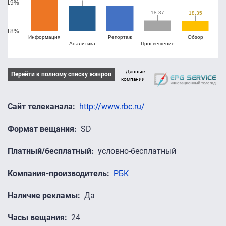
19%
18.37
18.37
18.35
18.35
18%
Информация
Репортаж
Обзор
Аналитика
Просвещение
Данные
Перейти к полному списку жанров
компании
Сайт телеканала
http://www.rbc.ru/
Формат вещания
SD
Платный/бесплатный
условно-бесплатный
Компания-производитель
РБК
Наличие рекламы
Да
Часы вещания
24