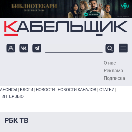
Перейти к основному содержанию
О нас
To
Реклама
Подписка
Primary links bottom
АНОНСЫ
БЛОГИ
НОВОСТИ
НОВОСТИ КАНАЛОВ
СТАТЬИ
ИНТЕРВЬЮ
РБК ТВ