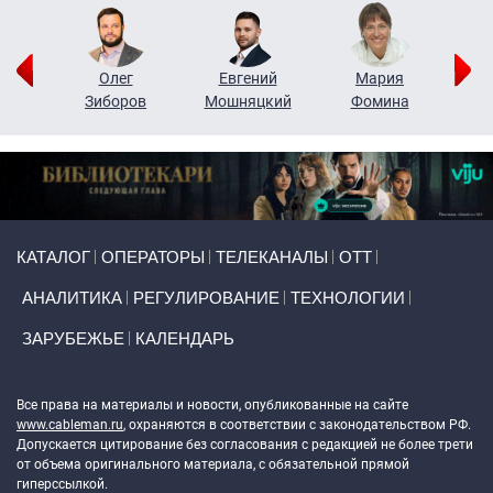
рий
Олег
Евгений
Мария
н
Зиборов
Мошняцкий
Фомина
Primary links
КАТАЛОГ
ОПЕРАТОРЫ
ТЕЛЕКАНАЛЫ
ОТТ
АНАЛИТИКА
РЕГУЛИРОВАНИЕ
ТЕХНОЛОГИИ
ЗАРУБЕЖЬЕ
КАЛЕНДАРЬ
Token Block
Все права на материалы и новости, опубликованные на сайте
www.cableman.ru
, охраняются в соответствии с законодательством РФ.
Допускается цитирование без согласования с редакцией не более трети
от объема оригинального материала, с обязательной прямой
гиперссылкой.