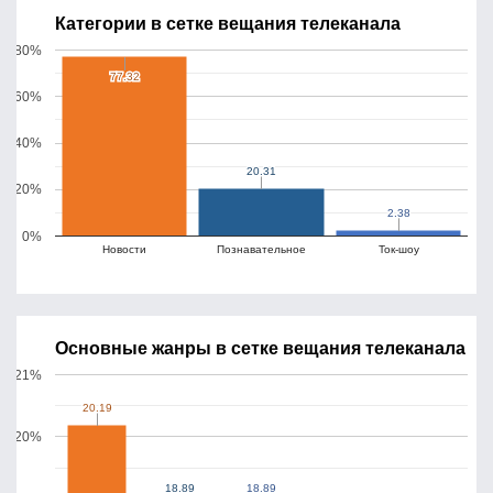
Категории в сетке вещания телеканала
80%
77.32
77.32
60%
40%
20.31
20.31
20%
2.38
2.38
0%
Новости
Познавательное
Ток-шоу
Основные жанры в сетке вещания телеканала
21%
20.19
20.19
20%
18.89
18.89
18.89
18.89