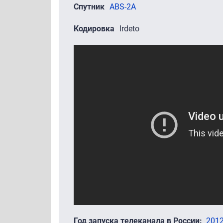
Спутник
ABS-2A
Кодировка
Irdeto
Промо-ролики
Год запуска телеканала в России
201