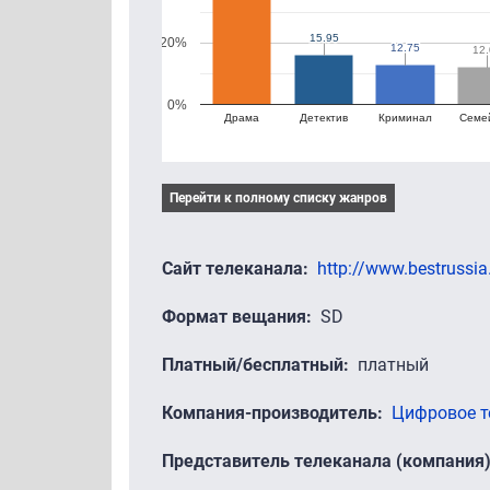
15.95
15.95
20%
12.75
12.75
12.
12.
0%
Драма
Детектив
Криминал
Семе
Перейти к полному списку жанров
Сайт телеканала
http://www.bestrussia
Формат вещания
SD
Платный/бесплатный
платный
Компания-производитель
Цифровое т
Представитель телеканала (компания