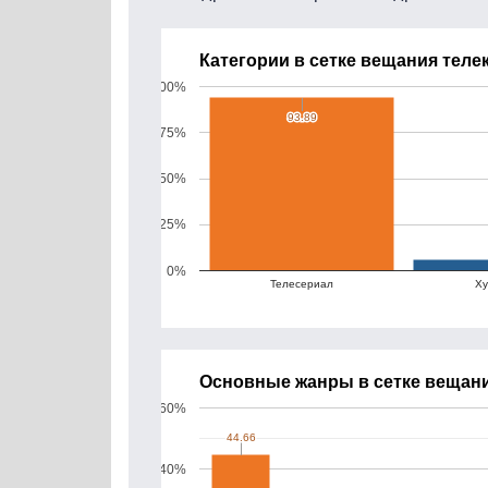
Категории в сетке вещания теле
100%
93.89
93.89
75%
50%
25%
0%
Телесериал
Ху
Основные жанры в сетке вещани
60%
44.66
44.66
40%