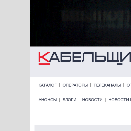
Перейти к основному содержанию
Primary links
КАТАЛОГ
ОПЕРАТОРЫ
ТЕЛЕКАНАЛЫ
О
Primary links bottom
АНОНСЫ
БЛОГИ
НОВОСТИ
НОВОСТИ 