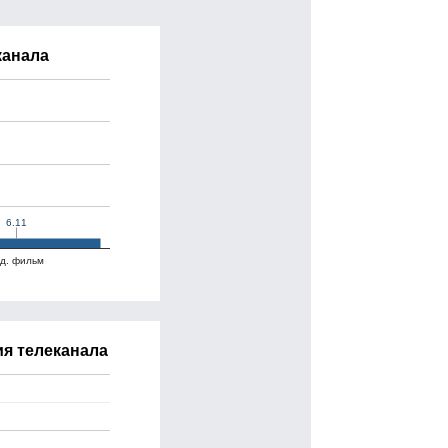
канала
6.11
6.11
д. фильм
я телеканала