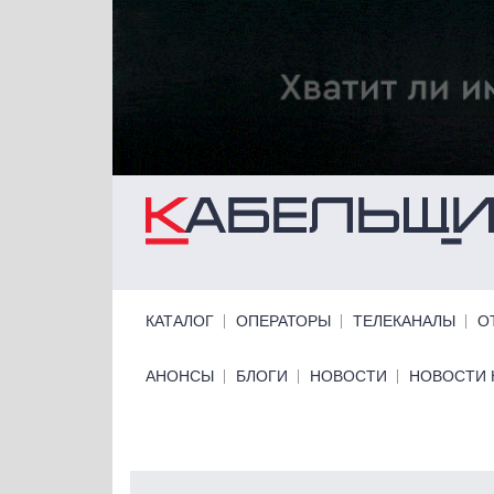
Перейти к основному содержанию
Primary links
КАТАЛОГ
ОПЕРАТОРЫ
ТЕЛЕКАНАЛЫ
О
Primary links bottom
АНОНСЫ
БЛОГИ
НОВОСТИ
НОВОСТИ 