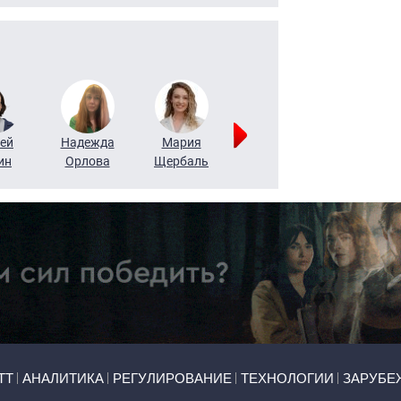
ей
Надежда
Мария
Алексей
Татьяна
ин
Орлова
Щербаль
Леонтьев
Воронова
ТТ
АНАЛИТИКА
РЕГУЛИРОВАНИЕ
ТЕХНОЛОГИИ
ЗАРУБЕ