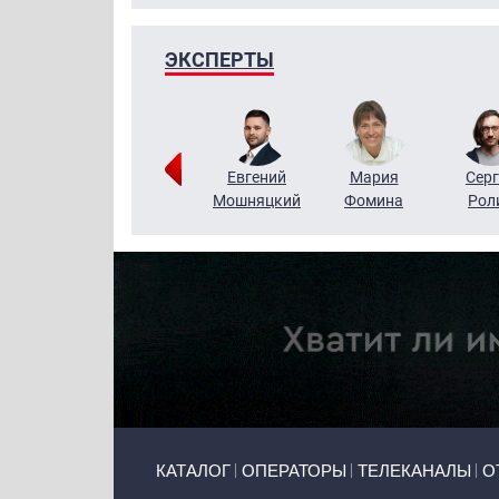
ЭКСПЕРТЫ
ригорий
Виктор
Евгений
Мария
Серг
Кузин
Бритько
Мошняцкий
Фомина
Рол
Primary links
КАТАЛОГ
ОПЕРАТОРЫ
ТЕЛЕКАНАЛЫ
О