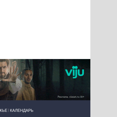
Тимур
Григорий
Виктор
Евгений
Чудутов
Кузин
Бритько
Мошняцкий
ЖЬЕ
КАЛЕНДАРЬ