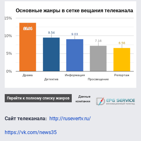
Основные жанры в сетке вещания телеканала
15%
13.64
13.64
9.54
9.54
9.03
9.03
10%
7.16
7.16
6.56
6.56
5%
0%
Драма
Информация
Репортаж
Детектив
Просвещение
Данные
Перейти к полному списку жанров
компании
Сайт телеканала
http://rusevertv.ru/
https://vk.com/news35