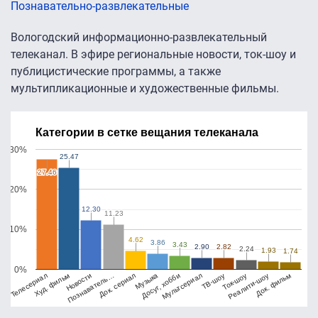
Познавательно-развлекательные
Вологодский информационно-развлекательный
телеканал. В эфире региональные новости, ток-шоу и
публицистические программы, а также
мультипликационные и художественные фильмы.
Категории в сетке вещания телеканала
30%
25.47
25.47
27.46
27.46
20%
12.30
12.30
11.23
11.23
10%
4.62
4.62
3.86
3.86
3.43
3.43
2.90
2.90
2.82
2.82
2.24
2.24
1.93
1.93
1.74
1.74
0%
Телесериал
Познаватель…
Досуг, хобби
Ток-шоу
Новости
Музыка
ТВ-шоу
Док. фильм
Худ. фильм
Док. сериал
Мультсериал
Реалити-шоу