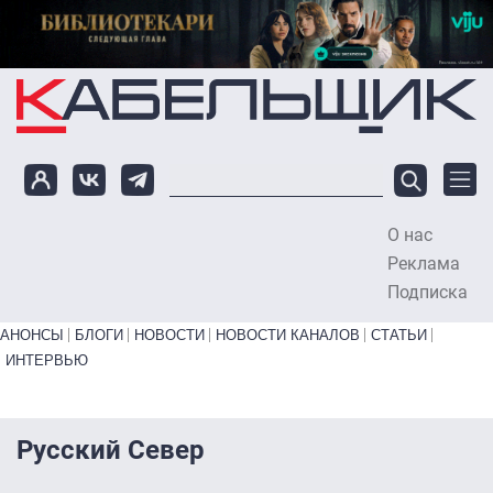
Перейти к основному содержанию
О нас
To
Реклама
Подписка
Primary links bottom
АНОНСЫ
БЛОГИ
НОВОСТИ
НОВОСТИ КАНАЛОВ
СТАТЬИ
ИНТЕРВЬЮ
Русский Север