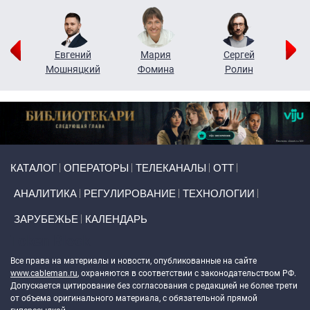
ор
Евгений
Мария
Сергей
Н
ко
Мошняцкий
Фомина
Ролин
Primary links
КАТАЛОГ
ОПЕРАТОРЫ
ТЕЛЕКАНАЛЫ
ОТТ
АНАЛИТИКА
РЕГУЛИРОВАНИЕ
ТЕХНОЛОГИИ
ЗАРУБЕЖЬЕ
КАЛЕНДАРЬ
Token Block
Все права на материалы и новости, опубликованные на сайте
www.cableman.ru
, охраняются в соответствии с законодательством РФ.
Допускается цитирование без согласования с редакцией не более трети
от объема оригинального материала, с обязательной прямой