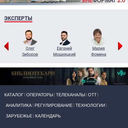
ЭКСПЕРТЫ
рий
Олег
Евгений
Мария
н
Зиборов
Мошняцкий
Фомина
Primary links
КАТАЛОГ
ОПЕРАТОРЫ
ТЕЛЕКАНАЛЫ
ОТТ
АНАЛИТИКА
РЕГУЛИРОВАНИЕ
ТЕХНОЛОГИИ
ЗАРУБЕЖЬЕ
КАЛЕНДАРЬ
Token Block