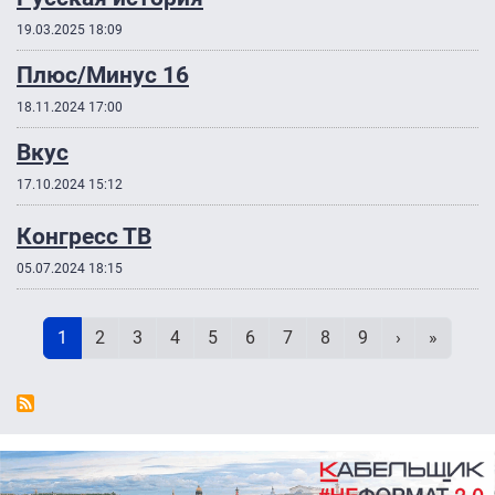
19.03.2025 18:09
Плюс/Минус 16
18.11.2024 17:00
Вкус
17.10.2024 15:12
Конгресс ТВ
05.07.2024 18:15
Нумерация страниц
Текущая страница
Page
Page
Page
Page
Page
Page
Page
Page
Следующая 
Последн
1
2
3
4
5
6
7
8
9
›
»