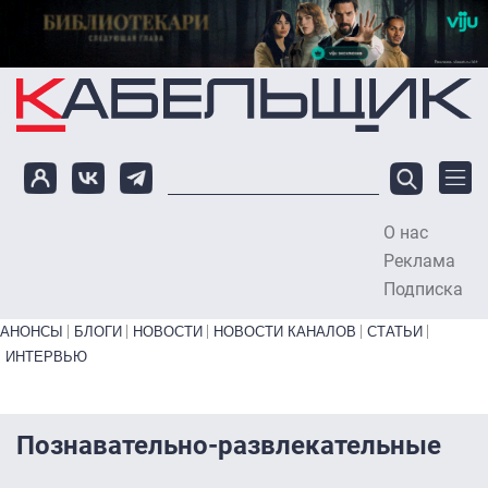
Перейти к основному содержанию
О нас
To
Реклама
Подписка
Primary links bottom
АНОНСЫ
БЛОГИ
НОВОСТИ
НОВОСТИ КАНАЛОВ
СТАТЬИ
ИНТЕРВЬЮ
Познавательно-развлекательные