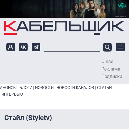
Перейти к основному содержанию
О нас
To
Реклама
Подписка
Primary links bottom
АНОНСЫ
БЛОГИ
НОВОСТИ
НОВОСТИ КАНАЛОВ
СТАТЬИ
ИНТЕРВЬЮ
Стайл (Styletv)